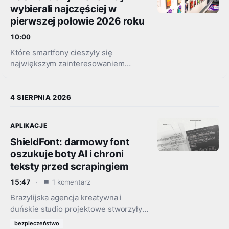
wybierali najczęściej w
pierwszej połowie 2026 roku
10:00
Które smartfony cieszyły się
największym zainteresowaniem
klientów Play w pierwszym półroczu
2026 roku? Operator sprawdził wyniki
sprzedaży i przygotował dwa
4 SIERPNIA 2026
zestawienia, które obejmują
najpopularniejsze smartfony oraz…
APLIKACJE
ShieldFont: darmowy font
oszukuje boty AI i chroni
teksty przed scrapingiem
15:47
1 komentarz
Brazylijska agencja kreatywna i
duńskie studio projektowe stworzyły
font, który ukrywa oryginalne słowa
bezpieczeństwo