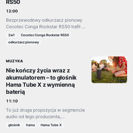
RS50
12:00
Bezprzewodowy odkurzacz pionowy
Cecotec Conga Rockstar RS50 trafił do
dystrybucji firmy 4cv. Model zapewnia
2w1
Cecotec Conga Rockstar RS50
moc ssania 120 AW, osiąga
odkurzacz pionowy
podciśnienie 25 kPa oraz oferuje do
60…
MUZYKA
Nie kończy życia wraz z
akumulatorem – to głośnik
Hama Tube X z wymienną
baterią
11:10
To już druga propozycja w segmencie
audio od tego producenta,
zaopatrzona w niecodzienną
głośnik
hama
Hama Tube X
funkcjonalność, którą jest