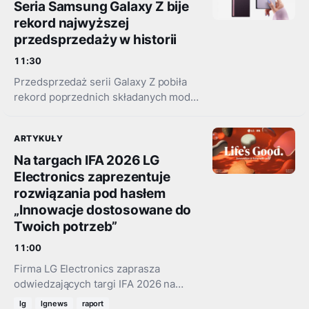
Seria Samsung Galaxy Z bije
rekord najwyższej
przedsprzedaży w historii
11:30
Przedsprzedaż serii Galaxy Z pobiła
rekord poprzednich składanych modeli
o ponad 17% na jeden dzień przed
zakończeniem przedsprzedaży Model
ARTYKUŁY
Galaxy Z Fold8 nadal zyskuje
popularność wśród…
Na targach IFA 2026 LG
Electronics zaprezentuje
rozwiązania pod hasłem
„Innowacje dostosowane do
Twoich potrzeb”
11:00
Firma LG Electronics zaprasza
odwiedzających targi IFA 2026 na
swoje stoisko w Berlinie. Wydarzenie
lg
lgnews
raport