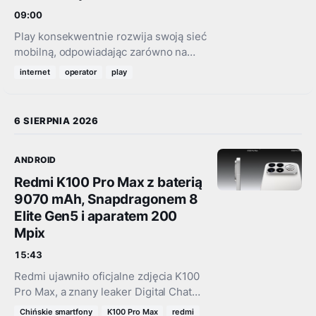
09:00
Play konsekwentnie rozwija swoją sieć
mobilną, odpowiadając zarówno na
rosnące potrzeby mieszkańców
internet
operator
play
największych miast, jak i zwiększony
ruch w miejscowościach
turystycznych w okresie wakacyjnym.
6 SIERPNIA 2026
W lipcu…
ANDROID
Redmi K100 Pro Max z baterią
9070 mAh, Snapdragonem 8
Elite Gen5 i aparatem 200
Mpix
15:43
Redmi ujawniło oficjalne zdjęcia K100
Pro Max, a znany leaker Digital Chat
Station dorzucił do tego pełną
Chińskie smartfony
K100 Pro Max
redmi