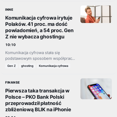
samodzielnie wymienialna bateria.
Wcześniej zaprezentował słuchawki z
INNE
taką samą funkcjonalnością.…
Komunikacja cyfrowa irytuje
Polaków. 41 proc. ma dość
powiadomień, a 54 proc. Gen
Z nie wybacza ghostingu
10:10
Komunikacja cyfrowa stała się
podstawowym sposobem współpracy,
nauki i kontaktu z innymi.
Gen Z
ghosting
Komunikacja cyfrowa
Jednocześnie rosną oczekiwania
dotyczące dostępności i szybkości
reakcji. Z najnowszego badania
FINANSE
ClickMeeting wynika, że…
Pierwsza taka transakcja w
Polsce – PKO Bank Polski
przeprowadził płatność
zbliżeniową BLIK na iPhonie