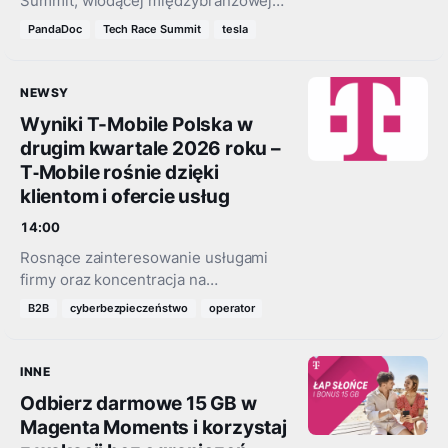
Summit, wiodącej międzybranżowej
konferencji technologicznej
PandaDoc
Tech Race Summit
tesla
organizowanej przez SOFTSWISS,
dołączają kolejni przedstawiciele
najbardziej rozpoznawalnych firm
NEWSY
technologicznych na świecie. 10
Wyniki T-Mobile Polska w
września w Warszawie…
drugim kwartale 2026 roku –
T‑Mobile rośnie dzięki
klientom i ofercie usług
14:00
Rosnące zainteresowanie usługami
firmy oraz koncentracja na
dostarczaniu klientom doświadczeń
B2B
cyberbezpieczeństwo
operator
najwyższej jakości przełożyły się na
dalszy wzrost skali działalności T-
Mobile. Spółka wypracowała mocne
INNE
wyniki finansowe i…
Odbierz darmowe 15 GB w
Magenta Moments i korzystaj