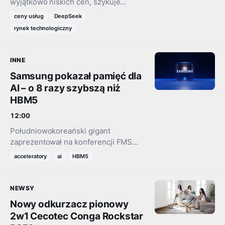
wyjątkowo niskich cen, szykuje
znaczący wzrost opłat za swoje usługi
ceny usług
DeepSeek
AI. To może zmienić układ sił na całym
rynek technologiczny
rynku.
INNE
Samsung pokazał pamięć dla
AI – o 8 razy szybszą niż
HBM5
12:00
Południowokoreański gigant
zaprezentował na konferencji FMS
2026 architekturę zHBM, która ma
acceleratory
ai
HBM5
drastycznie przyspieszyć pracę
akceleratorów sztucznej inteligencji.
NEWSY
Nowy odkurzacz pionowy
2w1 Cecotec Conga Rockstar