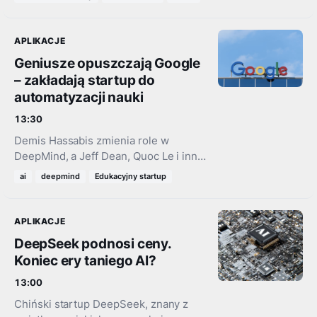
specyfikację. Płaski ekran OLED 185
Hz i ładowanie 100…
APLIKACJE
Geniusze opuszczają Google
– zakładają startup do
automatyzacji nauki
13:30
Demis Hassabis zmienia role w
DeepMind, a Jeff Dean, Quoc Le i inni
wielcy naukowcy odchodzą z Google'a.
ai
deepmind
Edukacyjny startup
Nowy projekt Discovery Loop ma
zmienić podejście do…
APLIKACJE
DeepSeek podnosi ceny.
Koniec ery taniego AI?
13:00
Chiński startup DeepSeek, znany z