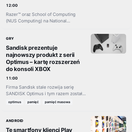
12:00
Razer™ oraz School of Computing
(NUS Computing) na National
University of Singapore, jednej z 10
najlepszych uczelni na świecie,
GRY
ogłosiły dziś uruchomienie Razer-NUS
Joint AI Research…
Sandisk prezentuje
najnowszy produkt z serii
Optimus – kartę rozszerzeń
do konsoli XBOX
11:00
Firma Sandisk stale rozwija serię
SANDISK Optimus i tym razem została
ona rozszerzona o oficjalnie
optimus
pamięć
pamięć masowa
licencjonowaną kartę rozszerzeń
pamięci masowej SANDISK Optimus
GX C50 Storage Expansion…
ANDROID
Te smartfony klienci Play