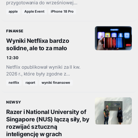
przygotowania do wrześniowej
konferencji. Informacje przekazane
apple
Apple Event
iPhone 18 Pro
pracownikom pozwalają wyznaczyć
prawdopodobny dzień debiutu
iPhone'a 18 Pro oraz składanego
FINANSE
iPhone'a Fold.
Wyniki Netflixa bardzo
solidne, ale to za mało
12:30
Netflix opublikował wyniki za II kw.
2026 r., które były zgodne z
oczekiwaniami Wall Street, ale
netflix
raport
wyniki finansowe
inwestorów rozczarowały prognozy na
kolejne miesiące. W filmach i
serialach…
NEWSY
Razer i National University of
Singapore (NUS) łączą siły, by
rozwijać sztuczną
inteligencję w grach