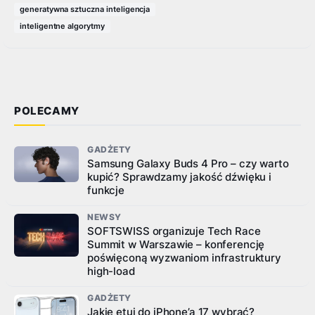
przed botami AI. Dla ludzi tekst
generatywna sztuczna inteligencja
wygląda zupełnie normalnie, ale dla
inteligentne algorytmy
sztucznej inteligencji…
POLECAMY
GADŻETY
Samsung Galaxy Buds 4 Pro – czy warto
kupić? Sprawdzamy jakość dźwięku i
funkcje
NEWSY
SOFTSWISS organizuje Tech Race
Summit w Warszawie – konferencję
poświęconą wyzwaniom infrastruktury
high-load
GADŻETY
Jakie etui do iPhone’a 17 wybrać?