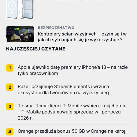
BEZPIECZEŃSTWO
Kontrolery ścian wizyjnych – czym są i w
jakich sytuacjach się je wykorzystuje ?
NAJCZĘŚCIEJ CZYTANE
Apple ujawniło datę premiery iPhone’a 18 – na razie
tylko pracownikom
Razer przejmuje StreamElements i wrzuca
ekosystem dla twórców na najwyższy bieg
Te smartfony klienci T-Mobile wybierali najchętniej
– T-Mobile podsumowuje sprzedaż w I półroczu
2026 r.
Orange przedłuża bonus 50 GB w Orange na kartę