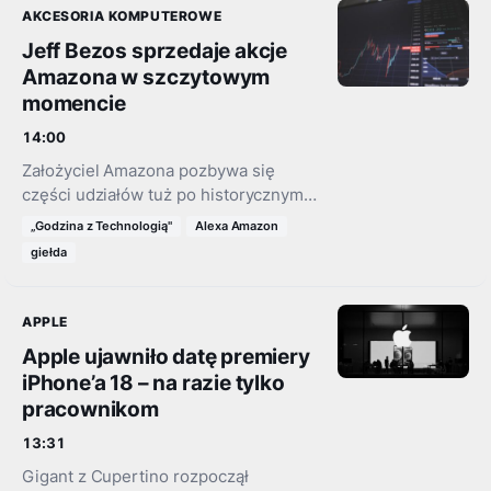
przychody z gier spadły…
AKCESORIA KOMPUTEROWE
Jeff Bezos sprzedaje akcje
Amazona w szczytowym
momencie
14:00
Założyciel Amazona pozbywa się
części udziałów tuż po historycznym
przełomie — kapitalizacja firmy
„Godzina z Technologią"
Alexa Amazon
przekroczyła 3 biliony dolarów. Jak na
giełda
tę informację zareagował rynek?
APPLE
Apple ujawniło datę premiery
iPhone’a 18 – na razie tylko
pracownikom
13:31
Gigant z Cupertino rozpoczął