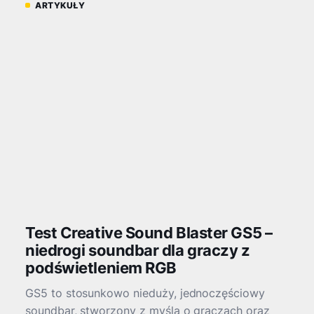
Test Ezviz EB8-Pro 4G Wi-Fi Kit
Ranger – hybrydowy i
zamaskowany strażnik
niedostępnego terenu
Systemy smart-home pozwalają nam bez
problemu integrować kamery w ramach domowej
sieci Wi-Fi, dając podgląd na podwórko, bramę
wjazdową czy drzwi wejściowe. Wyzwanie
pojawia się jednak wtedy, gdy…