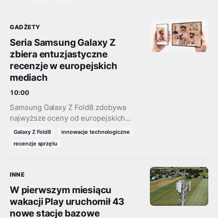
odbędzie się w dniach 4–8 września.
Pod hasłem „Innovation in Tune with…
GADŻETY
Seria Samsung Galaxy Z
zbiera entuzjastyczne
recenzje w europejskich
mediach
10:00
Samsung Galaxy Z Fold8 zdobywa
najwyższe oceny od europejskich
recenzentów. Składany smartfon
Galaxy Z Fold8
innowacje technologiczne
zgarnia nagrody Platinum Award oraz
recenzje sprzętu
Editor's Choice. Rynkowa premiera już
7 sierpnia.
INNE
W pierwszym miesiącu
wakacji Play uruchomił 43
nowe stacje bazowe