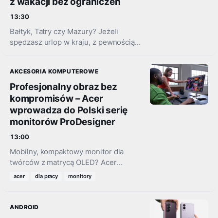
z wakacji bez ograniczeń
13:30
Bałtyk, Tatry czy Mazury? Jeżeli
spędzasz urlop w kraju, z pewnością
przyda Ci się dodatkowa porcja
danych aby znaleźć
AKCESORIA KOMPUTEROWE
najodpowiedniejsze atrakcje, bez
przeszkód korzystać z nawigacji…
Profesjonalny obraz bez
kompromisów – Acer
wprowadza do Polski serię
monitorów ProDesigner
13:00
Mobilny, kompaktowy monitor dla
twórców z matrycą OLED? Acer
pokazuje, że profesjonalne narzędzia
acer
dla pracy
monitory
nie muszą zajmować całego biurka.
Debiutujących w Polsce nowości z
serii ProDesigner jest…
ANDROID