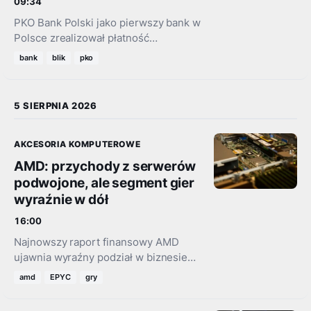
09:34
PKO Bank Polski jako pierwszy bank w
Polsce zrealizował płatność
zbliżeniową BLIK na iPhonie w aplikacji
bank
blik
pko
PKO Junior. Jej pomyślny przebieg
otwiera kolejny etap prac nad…
5 SIERPNIA 2026
AKCESORIA KOMPUTEROWE
AMD: przychody z serwerów
podwojone, ale segment gier
wyraźnie w dół
16:00
Najnowszy raport finansowy AMD
ujawnia wyraźny podział w biznesie
giganta. Podczas gdy segment
amd
EPYC
gry
serwerowy bije kolejne rekordy dzięki
boomowi na sztuczną inteligencję,