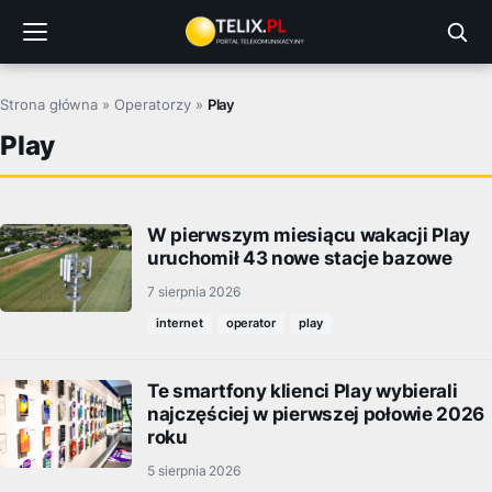
Przejdź
do
treści
Strona główna
»
Operatorzy
»
Play
Play
W pierwszym miesiącu wakacji Play
uruchomił 43 nowe stacje bazowe
7 sierpnia 2026
internet
operator
play
Te smartfony klienci Play wybierali
najczęściej w pierwszej połowie 2026
roku
5 sierpnia 2026