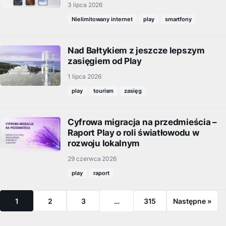
3 lipca 2026
Nielimitowany internet
play
smartfony
Nad Bałtykiem z jeszcze lepszym
zasięgiem od Play
1 lipca 2026
play
tourism
zasięg
Cyfrowa migracja na przedmieścia –
Raport Play o roli światłowodu w
rozwoju lokalnym
29 czerwca 2026
play
raport
1
2
3
…
315
Następne »