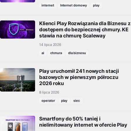
internet
Internet domowy
play
Klienci Play Rozwiązania dla Biznesu z
dostępem do bezpiecznej chmury. KE
stawia na chmurę Scaleway
14 lipca 2026
ai
chmura
dla biznesu
Play uruchomił 241 nowych stacji
bazowych w pierwszym półroczu
2026 roku
8 lipca 2026
operator
play
siec
Smartfony do 50% taniej i
nielimitowany internet w ofercie Play