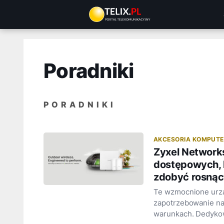
Przejdź
do
treści
Poradniki
PORADNIKI
AKCESORIA KOMPUT
Zyxel Network
dostępowych, 
zdobyć rosnąc
Te wzmocnione urzą
zapotrzebowanie na 
warunkach. Dedyko