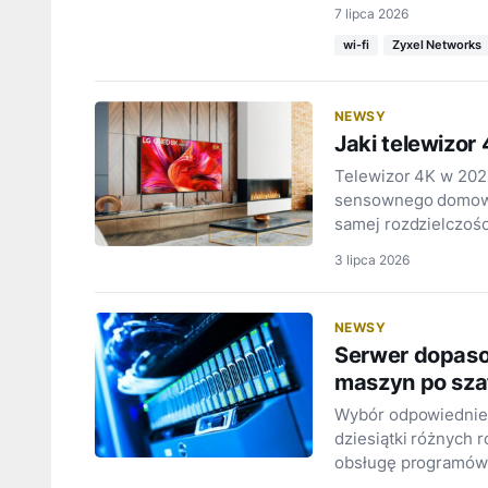
7 lipca 2026
wi-fi
Zyxel Networks
NEWSY
Jaki telewizor
Telewizor 4K w 2026
sensownego domoweg
samej rozdzielczośc
3 lipca 2026
NEWSY
Serwer dopaso
maszyn po sza
Wybór odpowiednieg
dziesiątki różnych 
obsługę programów