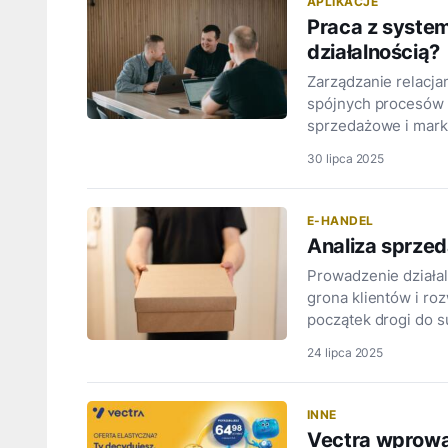
APLIKACJE
Praca z syste
działalnością?
Zarządzanie relacjam
spójnych procesów 
sprzedażowe i mark
30 lipca 2025
E-HANDEL
Analiza sprzed
Prowadzenie działal
grona klientów i ro
początek drogi do 
24 lipca 2025
INNE
Vectra wprowad