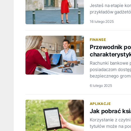
Jesteś na etapie k
przykładów gadżetó
16 lutego 2025
FINANSE
Przewodnik po 
charakterysty
Rachunki bankowe p
posiadaczom dostęp
bezpiecznego groma
6 lutego 2025
APLIKACJE
Jak pobrać ksi
Korzystanie z czytni
tytułów może na poc