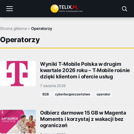
Przejdź
do
treści
Strona główna
»
Operatorzy
Operatorzy
Wyniki T-Mobile Polska w drugim
kwartale 2026 roku – T‑Mobile rośnie
dzięki klientom i ofercie usług
7 sierpnia 2026
B2B
cyberbezpieczeństwo
operator
Odbierz darmowe 15 GB w Magenta
Moments i korzystaj z wakacji bez
ograniczeń