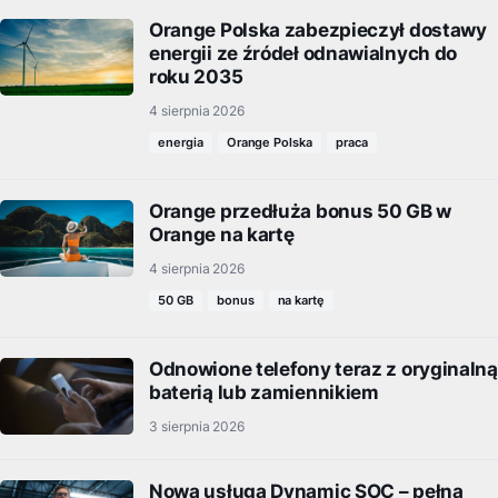
Orange Polska zabezpieczył dostawy
energii ze źródeł odnawialnych do
roku 2035
4 sierpnia 2026
energia
Orange Polska
praca
Orange przedłuża bonus 50 GB w
Orange na kartę
4 sierpnia 2026
50 GB
bonus
na kartę
Odnowione telefony teraz z oryginalną
baterią lub zamiennikiem
3 sierpnia 2026
Nowa usługa Dynamic SOC – pełna