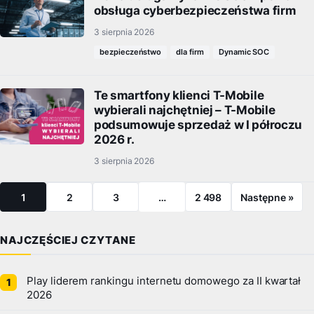
obsługa cyberbezpieczeństwa firm
3 sierpnia 2026
bezpieczeństwo
dla firm
Dynamic SOC
Te smartfony klienci T-Mobile
wybierali najchętniej – T-Mobile
podsumowuje sprzedaż w I półroczu
2026 r.
3 sierpnia 2026
1
2
3
…
2 498
Następne »
NAJCZĘŚCIEJ CZYTANE
Play liderem rankingu internetu domowego za II kwartał
2026