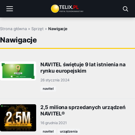
Przejdź
do
treści
Strona główna
»
Sprzęt
»
Nawigacje
Nawigacje
NAVITEL świętuje 9 lat istnienia na
rynku europejskim
26 stycznia 2024
navitel
2,5 miliona sprzedanych urządzeń
NAVITEL®
16 grudnia 2021
navitel
urządzenia