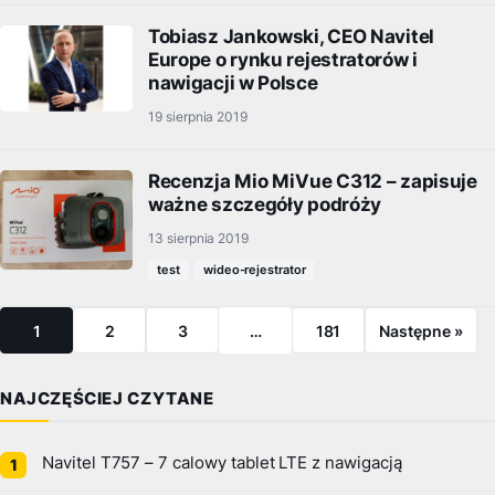
Tobiasz Jankowski, CEO Navitel
Europe o rynku rejestratorów i
nawigacji w Polsce
19 sierpnia 2019
Recenzja Mio MiVue C312 – zapisuje
ważne szczegóły podróży
13 sierpnia 2019
test
wideo-rejestrator
1
2
3
…
181
Następne »
NAJCZĘŚCIEJ CZYTANE
Navitel T757 – 7 calowy tablet LTE z nawigacją