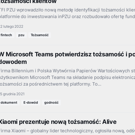
tożsamości klientów
TFI PZU wprowadziło nową metodę identyfikacji tożsamości klie
platformie do inwestowania inPZU oraz rozbudowało ofertę fun
2 lutego 2022
fintech
pzu
Tożsamość
W Microsoft Teams potwierdzisz tożsamość i p
dowodem
Firma Billennium i Polska Wytwórnia Papierów Wartościowych stw
użytkownikom Microsoft Teams na składanie podpisu elektronic
tożsamości za pośrednictwem tej platformy. To…
5 grudnia 2021
dokument
E-dowód
godność
Xiaomi prezentuje nową tożsamość: Alive
Firma Xiaomi – globalny lider technologiczny, ogłosiła nową, o