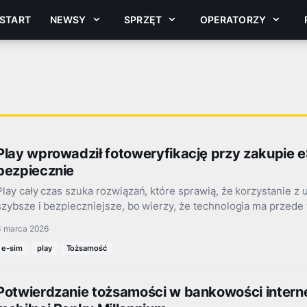
START
NEWSY
SPRZĘT
OPERATORZY
Play wprowadził fotoweryfikację przy zakupie e
bezpiecznie
Play cały czas szuka rozwiązań, które sprawią, że korzystanie z 
szybsze i bezpieczniejsze, bo wierzy, że technologia ma przede 
3 marca 2026
e-sim
play
Tożsamość
Potwierdzanie tożsamości w bankowości internet