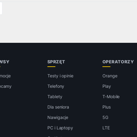
WSY
SPRZĘT
OPERATORZY
mocje
Testy i opinie
Orange
ecamy
Telefony
Play
Tablety
T-Mobile
Dla seniora
Plus
Nawigacje
5G
PC i Laptopy
LTE