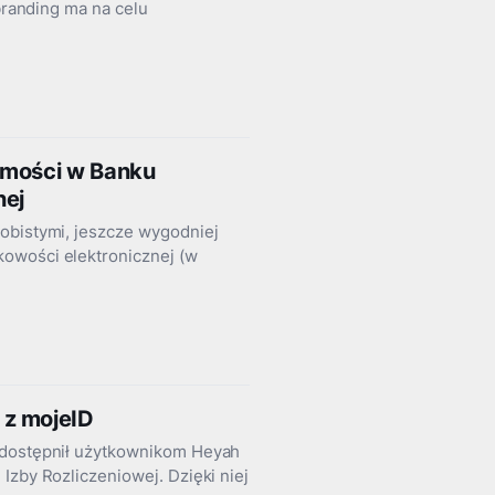
 branding ma na celu
amości w Banku
nej
obistymi, jeszcze wygodniej
kowości elektronicznej (w
 z mojeID
 udostępnił użytkownikom Heyah
Izby Rozliczeniowej. Dzięki niej