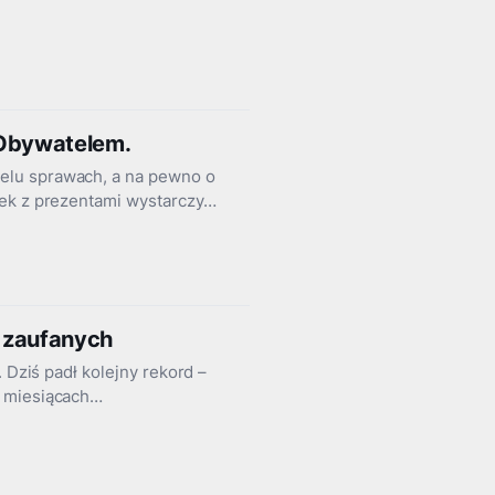
mObywatelem.
elu sprawach, a na pewno o
zek z prezentami wystarczy…
li zaufanych
 Dziś padł kolejny rekord –
h miesiącach…