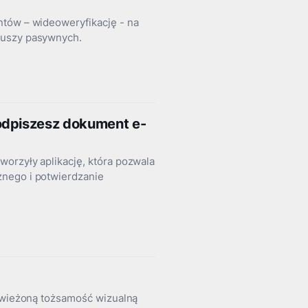
ntów – wideoweryfikację - na
duszy pasywnych.
odpiszesz dokument e-
orzyły aplikację, która pozwala
znego i potwierdzanie
dświeżoną tożsamość wizualną