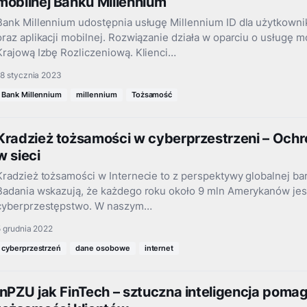
mobilnej Banku Millennium
Bank Millennium udostępnia usługę Millennium ID dla użytkown
oraz aplikacji mobilnej. Rozwiązanie działa w oparciu o usługę 
Krajową Izbę Rozliczeniową. Klienci…
18 stycznia 2023
Bank Millennium
millennium
Tożsamość
Kradzież tożsamości w cyberprzestrzeni – Oc
w sieci
Kradzież tożsamości w Internecie to z perspektywy globalnej b
Badania wskazują, że każdego roku około 9 mln Amerykanów jes
cyberprzestępstwo. W naszym…
 grudnia 2022
cyberprzestrzeń
dane osobowe
internet
inPZU jak FinTech – sztuczna inteligencja pomag