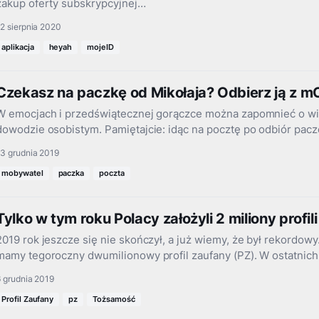
zakup oferty subskrypcyjnej…
2 sierpnia 2020
aplikacja
heyah
mojeID
Czekasz na paczkę od Mikołaja? Odbierz ją z 
W emocjach i przedświątecznej gorączce można zapomnieć o wi
dowodzie osobistym. Pamiętajcie: idąc na pocztę po odbiór pac
3 grudnia 2019
mobywatel
paczka
poczta
Tylko w tym roku Polacy założyli 2 miliony profi
2019 rok jeszcze się nie skończył, a już wiemy, że był rekordowy.
mamy tegoroczny dwumilionowy profil zaufany (PZ). W ostatnic
 grudnia 2019
Profil Zaufany
pz
Tożsamość