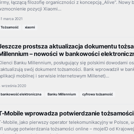
firmy, łączącą filozofię organiczności z koncepcją „Alive”. Nowy
wzmocnienie pozycji Xiaomi…
31 marca 2021
Tożsamość
xiaomi
Jeszcze prostsza aktualizacja dokumentu tożs
Millennium – nowości w bankowości elektronicz
Klienci Banku Millennium, posługujący się polskimi dowodami os
zaktualizują swój dokument tożsamości. Bank wprowadził w ban
aplikacji mobilnej i serwisie internetowym Millenet)…
4 września 2020
bankowość elektroniczna
Banku Millennium
cyfrowa tożsamość
T-Mobile wprowadza potwierdzanie tożsamości
T-Mobile, jako pierwszy operator telekomunikacyjny w Polsce,
01 usługę potwierdzania tożsamości online – mojeID od Krajowej 