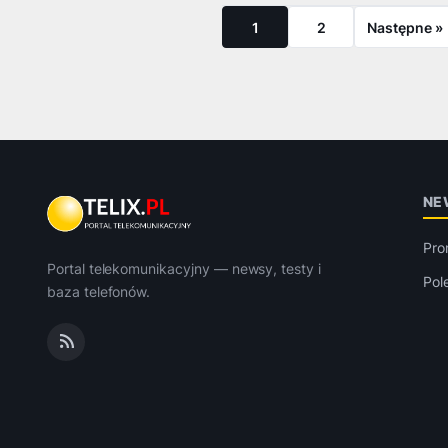
1
2
Następne »
NE
Pro
Portal telekomunikacyjny — newsy, testy i
Pol
baza telefonów.