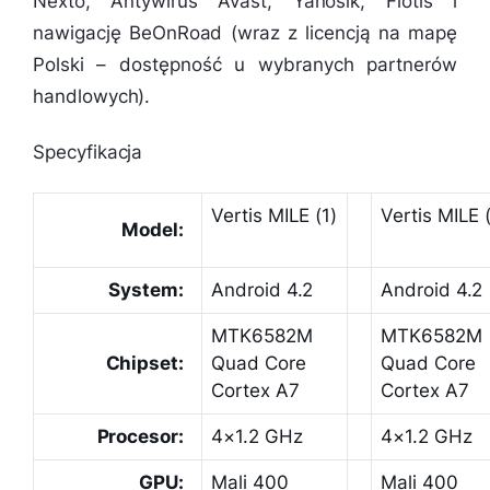
Nexto, Antywirus Avast, Yanosik, Flotis i
nawigację BeOnRoad (wraz z licencją na mapę
Polski – dostępność u wybranych partnerów
handlowych).
Specyfikacja
Vertis MILE (1)
Vertis MILE 
Model:
System:
Android 4.2
Android 4.2
MTK6582M
MTK6582M
Chipset:
Quad Core
Quad Core
Cortex A7
Cortex A7
Procesor:
4×1.2 GHz
4×1.2 GHz
GPU:
Mali 400
Mali 400