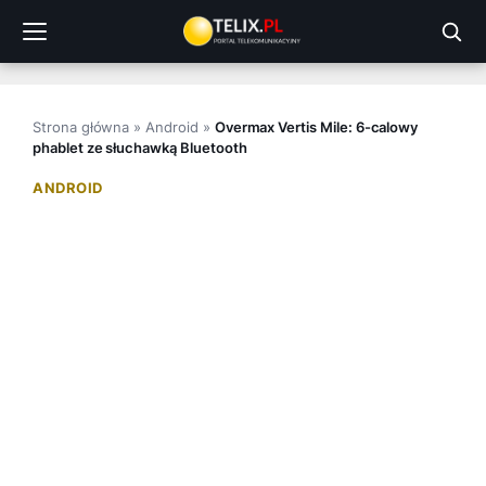
Przejdź
do
treści
Strona główna
»
Android
»
Overmax Vertis Mile: 6-calowy
phablet ze słuchawką Bluetooth
ANDROID