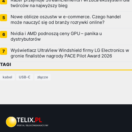
Razer przejmuje StreamElements i wrzuca ekosystem dla
twórców na najwyższy bieg
Nowe oblicze oszustw w e-commerce. Czego handel
może nauczyć się od branży rozrywki online?
Nvidia i AMD podnoszą ceny GPU – panika u
dystrybutorów
Wyświetlacz UltraView Windshield firmy LG Electronics w
gronie finalistów nagrody PACE Pilot Award 2026
TAGI
kabel
USB-С
złącze