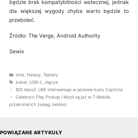
będzie brak kompatybilności wstecznej, jednak
dla większej wygody chyba warto będzie to
przeboleć.
Źródło: The Verge, Android Authority
Sewix
Kategorie
Inne
,
Newsy
,
Tablety
Tagi
kabel
,
USB-С
,
złącze
BDI Aero2: UKE interweniuje w sprawie kodu Captcha
Celebryci Play Prokop i Mozil są już w T-Mobile,
przekonał ich zasięg (wideo)
POWIĄZANE ARTYKUŁY