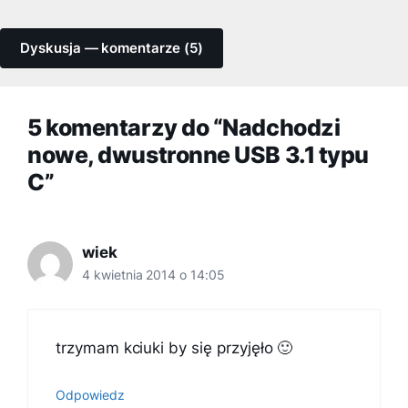
Dyskusja — komentarze (5)
5 komentarzy do “Nadchodzi
nowe, dwustronne USB 3.1 typu
C”
wiek
4 kwietnia 2014 o 14:05
trzymam kciuki by się przyjęło 🙂
Odpowiedz