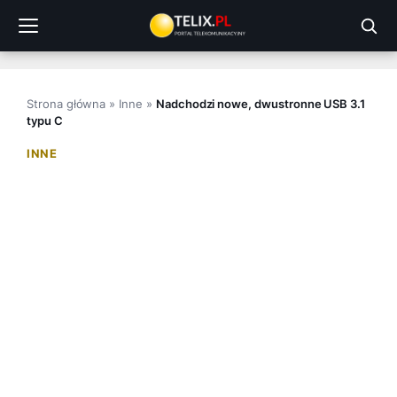
Przejdź
do
treści
Strona główna
»
Inne
»
Nadchodzi nowe, dwustronne USB 3.1
typu C
INNE