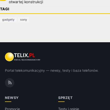
otwartej konstrukcji
TAGI
gadgety
sony
Portal telekomunikacyjny — newsy, testy i baza telefonów.
NEWSY
SPRZĘT
Promocje
Testy i opinie