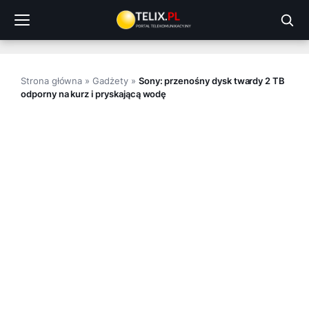
Przejdź
do
treści
Strona główna
»
Gadżety
»
Sony: przenośny dysk twardy 2 TB
odporny na kurz i pryskającą wodę