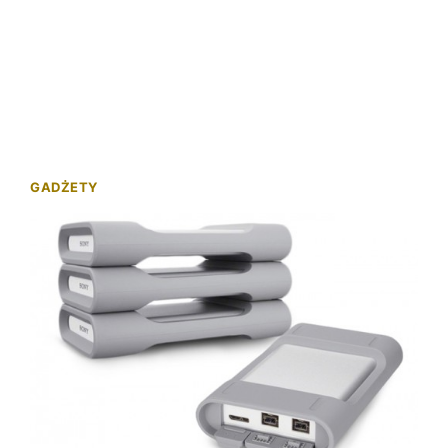
GADŻETY