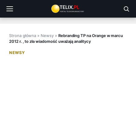
Przejdź
do
treści
Strona główna
»
Newsy
»
Rebranding TP na Orange w marcu
2012 r. , to zła wiadomość uważają analitycy
NEWSY