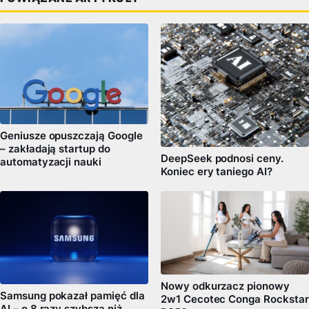
Geniusze opuszczają Google
– zakładają startup do
DeepSeek podnosi ceny.
automatyzacji nauki
Koniec ery taniego AI?
Nowy odkurzacz pionowy
Samsung pokazał pamięć dla
2w1 Cecotec Conga Rockstar
AI – o 8 razy szybszą niż