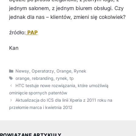
jednym salonem, z jednym biurem obsługi. Czy
jednak dla nas – klientów, zmieni się cokolwiek?
źródło:
PAP
Kan
Kategorie
Newsy
,
Operatorzy
,
Orange
,
Rynek
Tagi
orange
,
rebranding
,
rynek
,
tp
HTC testuje nowe rozwiązania, które umożliwią
ominięcie spornych patentów
Aktualizacja do ICS dla linii Xperia z 2011 roku na
przełomie marca i kwietnia 2012
POWIĄZANE ARTYKUŁY