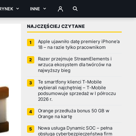
RYNEK
INNE
ZALOGUJ
NAJCZĘŚCIEJ CZYTANE
Apple ujawniło datę premiery iPhone’a
18 – na razie tylko pracownikom
Razer przejmuje StreamElements i
wrzuca ekosystem dla twórców na
najwyższy bieg
Te smartfony klienci T-Mobile
wybierali najchętniej – T-Mobile
podsumowuje sprzedaż w I półroczu
2026 r.
Orange przedłuża bonus 50 GB w
Orange na kartę
Nowa usługa Dynamic SOC – pełna
obsługa cyberbezpieczeństwa firm