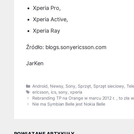
Xperia Pro,
Xperia Active,
Xperia Ray
Źródło: blogs.sonyericsson.com
JarKen
Kategorie
Android
,
Newsy
,
Sony
,
Sprzęt
,
Sprzęt sieciowy
,
Tel
Tagi
ericsson
,
ics
,
sony
,
xperia
Rebranding TP na Orange w marcu 2012 r. , to zła 
Nie ma Symbian Belle jest Nokia Belle
POWIĄZANE ARTYKUŁY