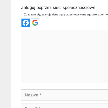
Zaloguj poprzez sieci społecznościowe
Zgadzam się, że moje dane będą przechowywane zgodnie z polity
Komentarz
Nazwa
E-