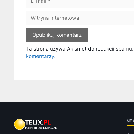
mail
Witryna
internetowa
Ta strona używa Akismet do redukcji spamu
komentarzy.
NE