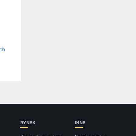
ch
RYNEK
INNE