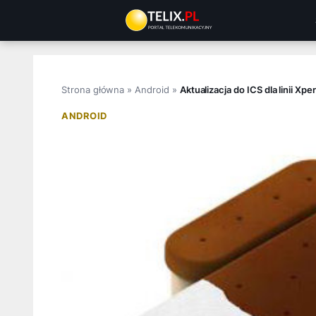
Przejdź
do
treści
Strona główna
»
Android
»
Aktualizacja do ICS dla linii Xp
ANDROID