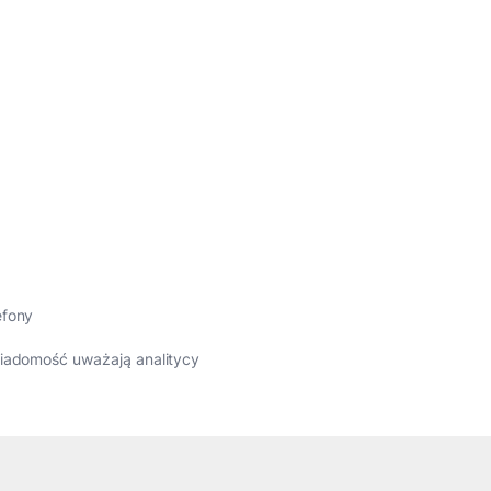
efony
wiadomość uważają analitycy