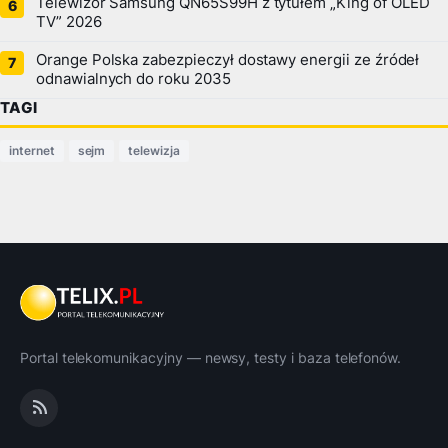
Telewizor Samsung QN65S99H z tytułem „King of OLED
TV” 2026
Orange Polska zabezpieczył dostawy energii ze źródeł
odnawialnych do roku 2035
TAGI
internet
sejm
telewizja
Portal telekomunikacyjny — newsy, testy i baza telefonów.