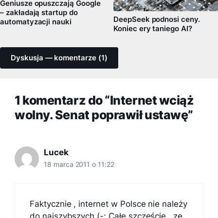
Geniusze opuszczają Google
– zakładają startup do
DeepSeek podnosi ceny.
automatyzacji nauki
Koniec ery taniego AI?
Dyskusja — komentarze (1)
1 komentarz do “Internet wciąż
wolny. Senat poprawił ustawę”
Lucek
18 marca 2011 o 11:22
Faktycznie , internet w Polsce nie należy
do najszybszych (-: Całe szczęście , ze