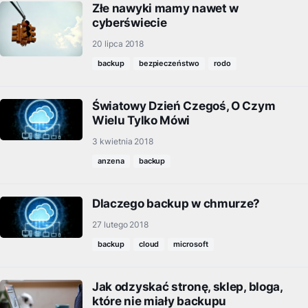
Złe nawyki mamy nawet w
cyberświecie
20 lipca 2018
backup
bezpieczeństwo
rodo
Światowy Dzień Czegoś, O Czym
Wielu Tylko Mówi
3 kwietnia 2018
anzena
backup
Dlaczego backup w chmurze?
27 lutego 2018
backup
cloud
microsoft
Jak odzyskać stronę, sklep, bloga,
które nie miały backupu