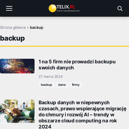
Przejdź
do
treści
Strona główna
»
backup
backup
1 na 5 firm nie prowadzi backupu
swoich danych
27 marca 2024
backup
dane
firmy
Backup danych w niepewnych
czasach, prawo wspierające migrację
do chmury i rozwój AI – trendy w
obszarze cloud computing na rok
2024