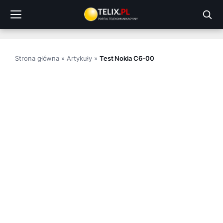
Przejdź
do
treści
Strona główna
»
Artykuły
»
Test Nokia C6-00