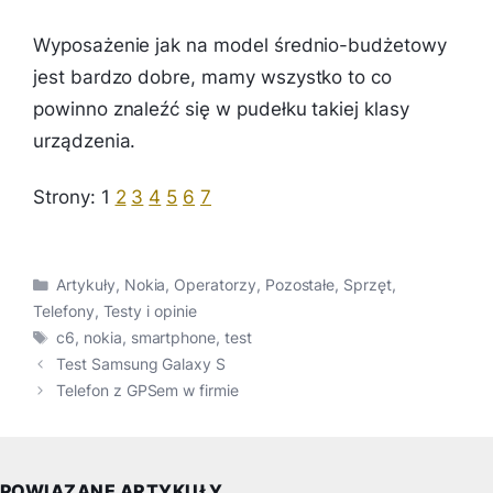
Wyposażenie jak na model średnio-budżetowy
jest bardzo dobre, mamy wszystko to co
powinno znaleźć się w pudełku takiej klasy
urządzenia.
Strony:
1
2
3
4
5
6
7
Kategorie
Artykuły
,
Nokia
,
Operatorzy
,
Pozostałe
,
Sprzęt
,
Telefony
,
Testy i opinie
Tagi
c6
,
nokia
,
smartphone
,
test
Test Samsung Galaxy S
Telefon z GPSem w firmie
POWIĄZANE ARTYKUŁY