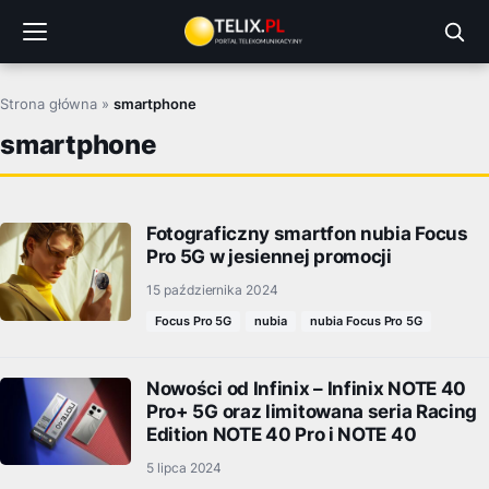
Przejdź
do
treści
Strona główna
»
smartphone
smartphone
Fotograficzny smartfon nubia Focus
Pro 5G w jesiennej promocji
15 października 2024
Focus Pro 5G
nubia
nubia Focus Pro 5G
Nowości od Infinix – Infinix NOTE 40
Pro+ 5G oraz limitowana seria Racing
Edition NOTE 40 Pro i NOTE 40
5 lipca 2024