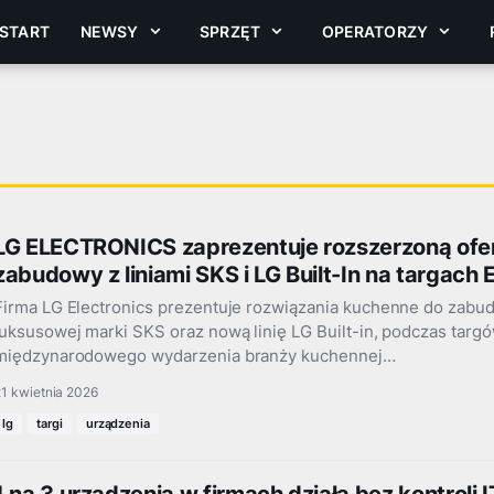
START
NEWSY
SPRZĘT
OPERATORZY
LG ELECTRONICS zaprezentuje rozszerzoną ofe
zabudowy z liniami SKS i LG Built-In na targac
Firma LG Electronics prezentuje rozwiązania kuchenne do zabu
luksusowej marki SKS oraz nową linię LG Built-in, podczas targ
międzynarodowego wydarzenia branży kuchennej…
1 kwietnia 2026
lg
targi
urządzenia