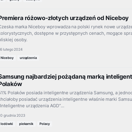
Premiera różowo-złotych urządzeń od Niceboy
Czeska marka Niceboy wprowadza na polski rynek nowe urządze
kolorystycznych, dostępne w przystępnych cenach, mogące spraw
bliskiej osoby.
6 lutego 2024
Niceboy
urządzenia
Samsung najbardziej pożądaną marką inteligen
Polaków
51% Polaków posiada inteligentne urządzenia Samsung, a jednoc
chciałoby posiadać urządzenia inteligentne właśnie marki Samsu
„Inteligentne urządzenia AGD”…
20 grudnia 2023
lodówki
piekarnik
Polacy