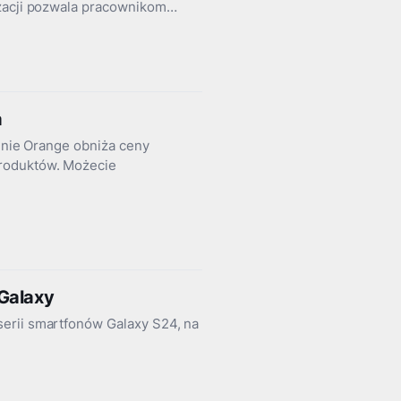
izacji pozwala pracownikom…
a
yjnie Orange obniża ceny
produktów. Możecie
Galaxy
erii smartfonów Galaxy S24, na