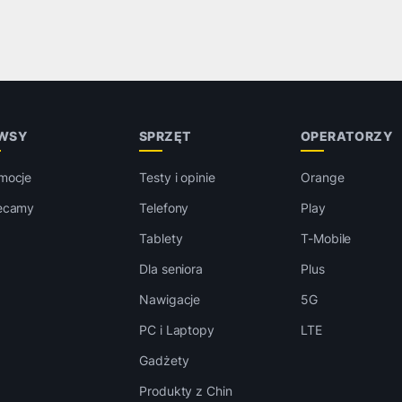
WSY
SPRZĘT
OPERATORZY
mocje
Testy i opinie
Orange
ecamy
Telefony
Play
Tablety
T-Mobile
Dla seniora
Plus
Nawigacje
5G
PC i Laptopy
LTE
Gadżety
Produkty z Chin