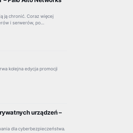
IT – Palo Alto Networks
ją ją chronić. Coraz więcej
erów i serwerów, po…
rwa kolejna edycja promocji
prywatnych urządzeń –
wania dla cyberbezpieczeństwa.