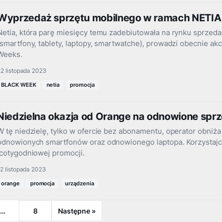
Wyprzedaż sprzętu mobilnego w ramach NETI
Netia, która parę miesięcy temu zadebiutowała na rynku sprzeda
(smartfony, tablety, laptopy, smartwatche), prowadzi obecnie ak
Weeks.
2 listopada 2023
BLACK WEEK
netia
promocja
Niedzielna okazja od Orange na odnowione sprz
W tę niedzielę, tylko w ofercie bez abonamentu, operator obniża
odnowionych smartfonów oraz odnowionego laptopa. Korzystajci
cotygodniowej promocji.
2 listopada 2023
orange
promocja
urządzenia
…
8
Następne »