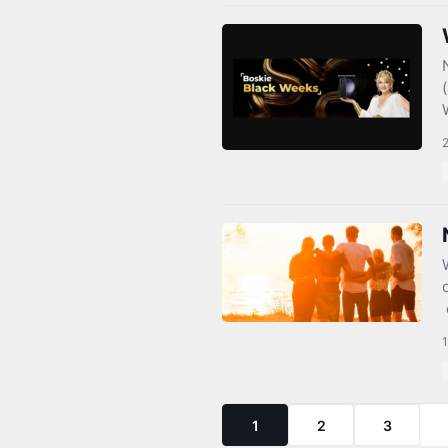
2
1
1
2
3