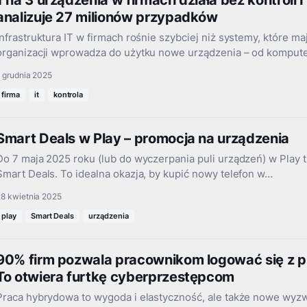
1 na 3 urządzenia w firmach działa bez kontroli 
analizuje 27 milionów przypadków
Infrastruktura IT w firmach rośnie szybciej niż systemy, które ma
organizacji wprowadza do użytku nowe urządzenia – od komput
 grudnia 2025
firma
it
kontrola
Smart Deals w Play – promocja na urządzenia
Do 7 maja 2025 roku (lub do wyczerpania puli urządzeń) w Play t
Smart Deals. To idealna okazja, by kupić nowy telefon w…
28 kwietnia 2025
play
Smart Deals
urządzenia
90% firm pozwala pracownikom logować się z 
To otwiera furtkę cyberprzestępcom
Praca hybrydowa to wygoda i elastyczność, ale także nowe wyz