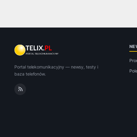
NE
Pro
Portal telekomunikacyjny — newsy, testy i
Pol
baza telefonów.