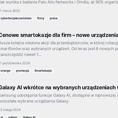
Jak wynika z badania Palo Alto Networks i Omdia, aż 90% organ
11 marca 2025
cyberbezpieczeństwo
firmy
praca
Cenowe smartokazje dla firm – nowe urządzeni
Rusza kolejna odsłona akcji dla przedsiębiorców, w której rotac
smartfonów oraz wybranych urządzeń. Od teraz jest 8 nowych 
zaoszczędzić nawet 1…
1 października 2024
orange
promocja
Smartokazje
Galaxy AI wkrótce na wybranych urządzeniach 
Samsung udostępnia funkcje Galaxy AI, dostępne w najnowszej s
pozostałe wybrane urządzenia Galaxy.
23 lutego 2024
ai
galaxy
Galaxy AI