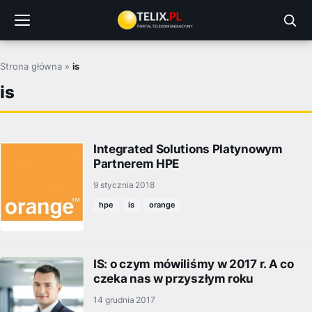
Przejdź
do
treści
Strona główna
»
is
is
Integrated Solutions Platynowym
Partnerem HPE
9 stycznia 2018
hpe
is
orange
IS: o czym mówiliśmy w 2017 r. A co
czeka nas w przyszłym roku
14 grudnia 2017