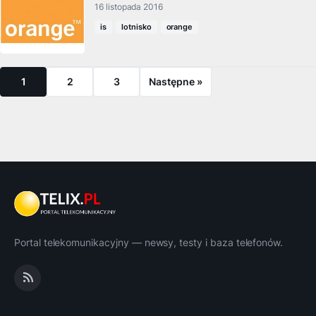
16 listopada 2016
is
lotnisko
orange
1
2
3
Następne »
Portal telekomunikacyjny — newsy, testy i baza telefonów.