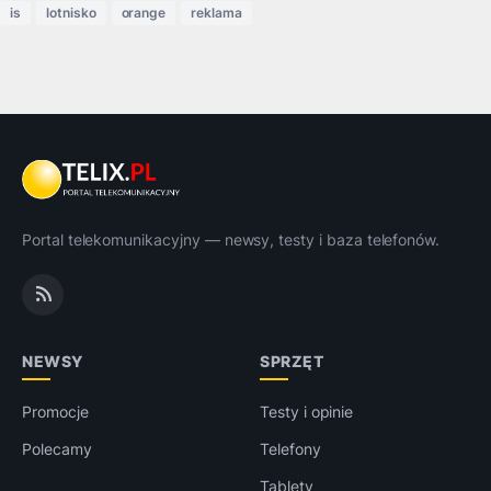
is
lotnisko
orange
reklama
Portal telekomunikacyjny — newsy, testy i baza telefonów.
NEWSY
SPRZĘT
Promocje
Testy i opinie
Polecamy
Telefony
Tablety