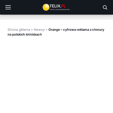
Przejdź
do
treści
Strona główna
»
Newsy
»
Orange – cyfrowa reklama z chmury
na polskich lotniskach