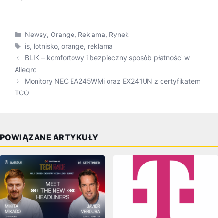
Kategorie
Newsy
,
Orange
,
Reklama
,
Rynek
Tagi
is
,
lotnisko
,
orange
,
reklama
BLIK – komfortowy i bezpieczny sposób płatności w
Allegro
Monitory NEC EA245WMi oraz EX241UN z certyfikatem
TCO
POWIĄZANE ARTYKUŁY