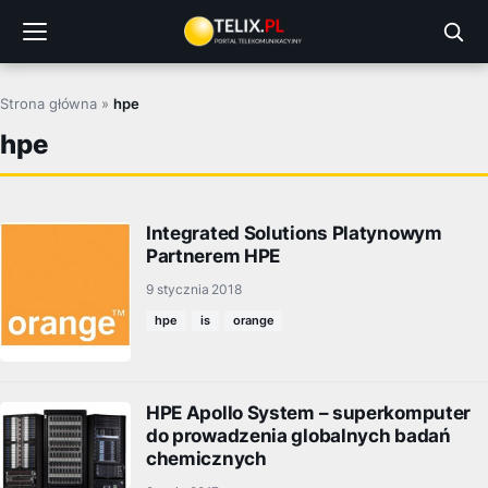
Przejdź
do
treści
Strona główna
»
hpe
hpe
Integrated Solutions Platynowym
Partnerem HPE
9 stycznia 2018
hpe
is
orange
HPE Apollo System – superkomputer
do prowadzenia globalnych badań
chemicznych