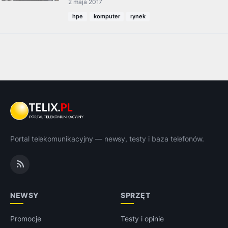
2 maja 2017
hpe
komputer
rynek
Portal telekomunikacyjny — newsy, testy i baza telefonów.
NEWSY
SPRZĘT
Promocje
Testy i opinie