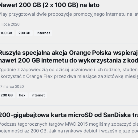
Nawet 200 GB (2 x 100 GB) na lato
Play przygotował dwie propozycje promocyjnego internetu na la
 lipca 2020
100 GB
200 GB
internet
Ruszyła specjalna akcja Orange Polska wspiera
nawet 200 GB internetu do wykorzystania z k
Zgodnie z zapowiedzią od dzisiaj uczniowie i ich rodzice, stude
skorzystać z Orange Flex przez dwa miesiące za złotówkę miesi
27 marca 2020
200 GB
flex
internet
200-gigabajtowa karta microSD od SanDiska tr
Podczas tegorocznych targów MWC 2015 mogliśmy zobaczyć pie
pojemności aż 200 GB. Jak na rynkowy debiut i wcześniejsze pog