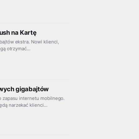
ush na Kartę
ajtów ekstra. Nowi klienci,
mogą otrzymać…
owych gigabajtów
o zapasu internetu mobilnego.
ędą narzekać klienci…