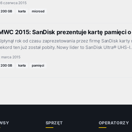
26 czerwca 2015
200 GB
karta
microsd
MWC 2015: SanDisk prezentuje kartę pamięci 
Upłynął rok od czasu zaprezetowania przez firmę SanDisk karty
rekord ten już został pobity. Nowy lider to SanDisk Ultra® UHS-I
2 marca 2015
200 GB
karta
pamięci
WSY
SPRZĘT
OPERATORZY