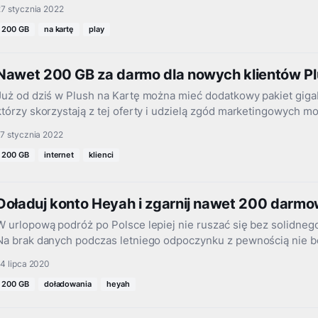
27 stycznia 2022
200 GB
na kartę
play
Nawet 200 GB za darmo dla nowych klientów Pl
Już od dziś w Plush na Kartę można mieć dodatkowy pakiet gigab
którzy skorzystają z tej oferty i udzielą zgód marketingowych 
7 stycznia 2022
200 GB
internet
klienci
Doładuj konto Heyah i zgarnij nawet 200 darm
W urlopową podróż po Polsce lepiej nie ruszać się bez solidneg
Na brak danych podczas letniego odpoczynku z pewnością nie b
4 lipca 2020
200 GB
doładowania
heyah