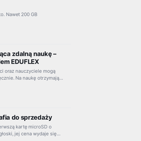
to. Nawet 200 GB
jąca zdalną naukę –
odem EDUFLEX
nci oraz nauczyciele mogą
ęcznie. Na naukę otrzymają…
afia do sprzedaży
rwszą kartę microSD o
łoski, jej cena wydaje się…