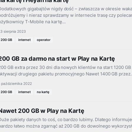
na kartę i Heyah na kartę
Dodatkowych gigabajtów nigdy dość – zwłaszcza w okresie waka
podróżujemy i nieraz sprawdzamy w internecie trasę czy poleca
użytkownicy T-Mobile na kartę…
3 sierpnia 2023
200 GB
internet
operator
200 GB za darmo na start w Play na Kartę
200 GB extra przez 30 dni dla nowych klientów na start 1200 GB
aktywacji drugiego pakietu promocyjnego Nawet 1400 GB przez
5 października 2022
200 GB
internet
na kartę
Nawet 200 GB w Play na Kartę
Duże pakiety danych to coś, co bardzo lubimy. Dlatego informuje
bardzo łatwo można zgarnąć aż 200 GB do dowolnego wykorzys