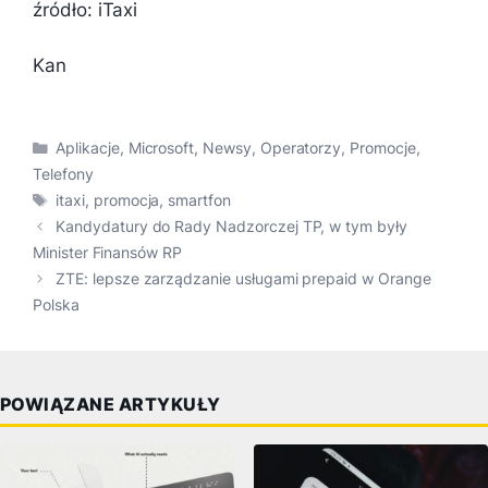
źródło: iTaxi
Kan
Kategorie
Aplikacje
,
Microsoft
,
Newsy
,
Operatorzy
,
Promocje
,
Telefony
Tagi
itaxi
,
promocja
,
smartfon
Kandydatury do Rady Nadzorczej TP, w tym były
Minister Finansów RP
ZTE: lepsze zarządzanie usługami prepaid w Orange
Polska
POWIĄZANE ARTYKUŁY