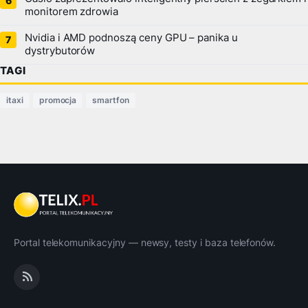
monitorem zdrowia
Nvidia i AMD podnoszą ceny GPU – panika u
dystrybutorów
TAGI
itaxi
promocja
smartfon
Portal telekomunikacyjny — newsy, testy i baza telefonów.