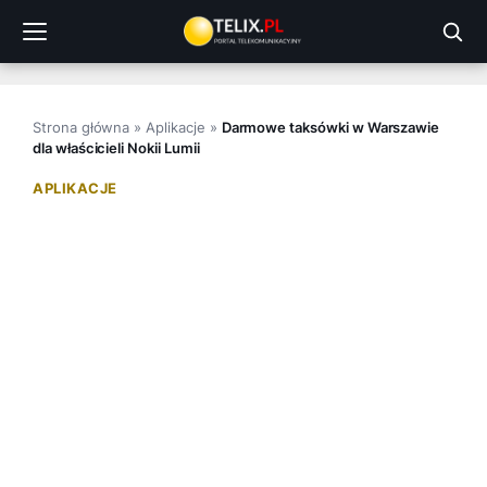
Przejdź
do
treści
Strona główna
»
Aplikacje
»
Darmowe taksówki w Warszawie
dla właścicieli Nokii Lumii
APLIKACJE