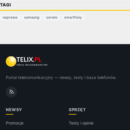
TAGI
naprawa
samsung
serwis
smartfony
Portal telekomunikacyjny — newsy, testy i baza telefonów.
NEWSY
SPRZĘT
Promocje
Testy i opinie