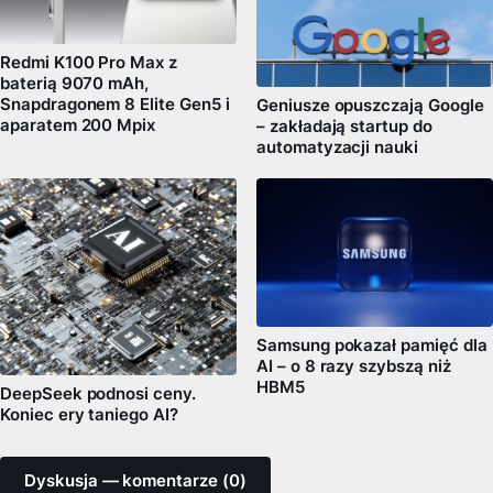
Redmi K100 Pro Max z
baterią 9070 mAh,
Snapdragonem 8 Elite Gen5 i
Geniusze opuszczają Google
aparatem 200 Mpix
– zakładają startup do
automatyzacji nauki
Samsung pokazał pamięć dla
AI – o 8 razy szybszą niż
HBM5
DeepSeek podnosi ceny.
Koniec ery taniego AI?
Dyskusja — komentarze (0)