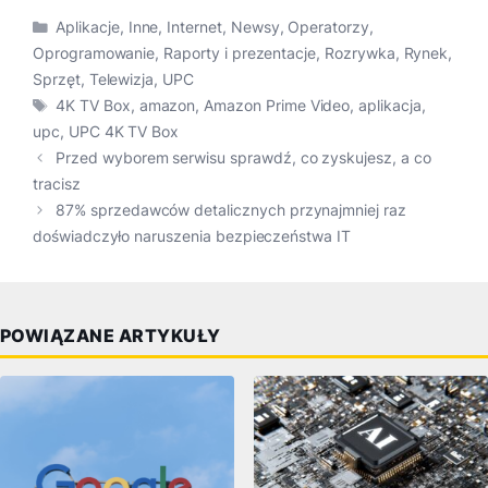
Kategorie
Aplikacje
,
Inne
,
Internet
,
Newsy
,
Operatorzy
,
Oprogramowanie
,
Raporty i prezentacje
,
Rozrywka
,
Rynek
,
Sprzęt
,
Telewizja
,
UPC
Tagi
4K TV Box
,
amazon
,
Amazon Prime Video
,
aplikacja
,
upc
,
UPC 4K TV Box
Przed wyborem serwisu sprawdź, co zyskujesz, a co
tracisz
87% sprzedawców detalicznych przynajmniej raz
doświadczyło naruszenia bezpieczeństwa IT
POWIĄZANE ARTYKUŁY