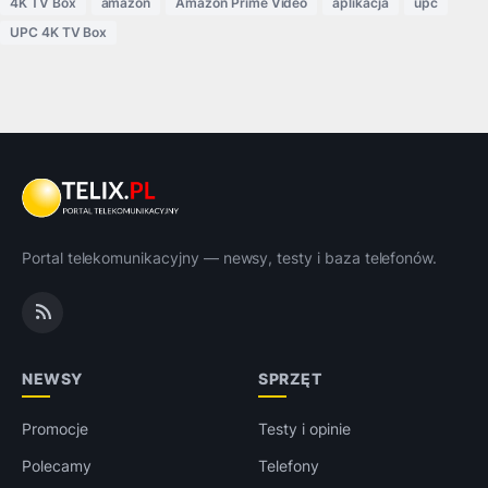
4K TV Box
amazon
Amazon Prime Video
aplikacja
upc
UPC 4K TV Box
Portal telekomunikacyjny — newsy, testy i baza telefonów.
NEWSY
SPRZĘT
Promocje
Testy i opinie
Polecamy
Telefony