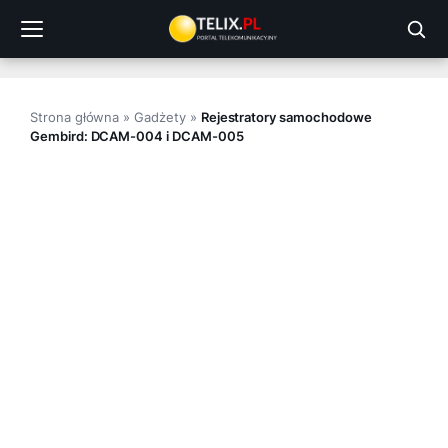
Przejdź
do
treści
Strona główna
»
Gadżety
»
Rejestratory samochodowe
Gembird: DCAM-004 i DCAM-005