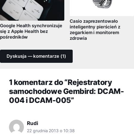
Casio zaprezentowało
Google Health synchronizuje
inteligentny pierścień z
się z Apple Health bez
zegarkiem i monitorem
pośredników
zdrowia
Dyskusja — komentarze (1)
1 komentarz do “Rejestratory
samochodowe Gembird: DCAM-
004 i DCAM-005”
Rudi
22 grudnia 2013 o 10:38