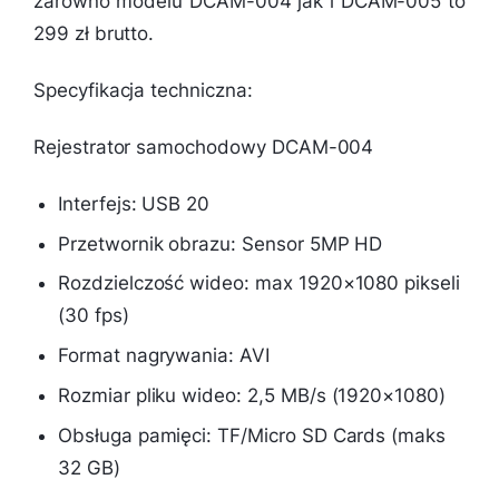
zarówno modelu DCAM-004 jak i DCAM-005 to
299 zł brutto.
Specyfikacja techniczna:
Rejestrator samochodowy DCAM-004
Interfejs: USB 20
Przetwornik obrazu: Sensor 5MP HD
Rozdzielczość wideo: max 1920×1080 pikseli
(30 fps)
Format nagrywania: AVI
Rozmiar pliku wideo: 2,5 MB/s (1920×1080)
Obsługa pamięci: TF/Micro SD Cards (maks
32 GB)