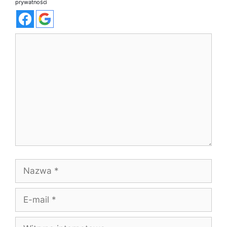
prywatności
Komentarz
Nazwa
E-
mail
Witryna