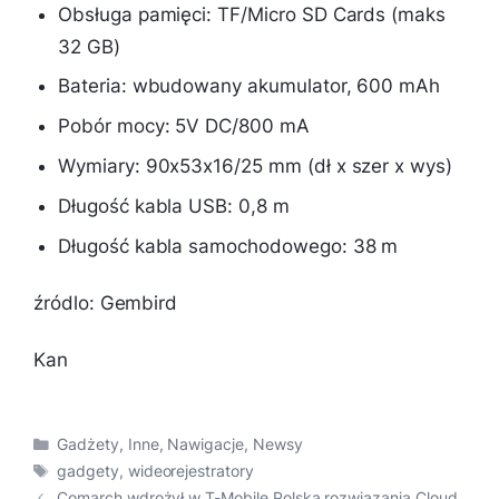
Obsługa pamięci: TF/Micro SD Cards (maks
32 GB)
Bateria: wbudowany akumulator, 600 mAh
Pobór mocy: 5V DC/800 mA
Wymiary: 90x53x16/25 mm (dł x szer x wys)
Długość kabla USB: 0,8 m
Długość kabla samochodowego: 38 m
źródlo: Gembird
Kan
Kategorie
Gadżety
,
Inne
,
Nawigacje
,
Newsy
Tagi
gadgety
,
wideorejestratory
Comarch wdrożył w T-Mobile Polska rozwiązania Cloud