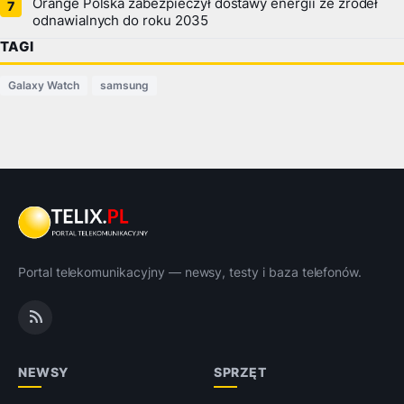
Orange Polska zabezpieczył dostawy energii ze źródeł
odnawialnych do roku 2035
TAGI
Galaxy Watch
samsung
Portal telekomunikacyjny — newsy, testy i baza telefonów.
NEWSY
SPRZĘT