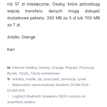
niż 57 zł miesięcznie. Osoby, które potrzebują
więcej transferu danych mogą dokupić
dodatkowe pakiety: 350 MB za 5 zł lub 700 MB
za 7 zł.
źródło: Orange
Kan
Kategorie
Internet mobilny
,
Newsy
,
Orange
,
Prepaid
,
Promocje
,
Rynek
,
Taryfy
,
Taryfy komórkowe
Tagi
ankieta
,
mobile
,
nju
,
post-paid
,
promocja
,
rynek
Rejestratory samochodowe Gembird: DCAM-004 i
DCAM-005
Logitech Bluetooth Speakers Z600: muzyka ze
smartfona (wideo)