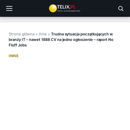
Przejdź
do
treści
Strona główna
»
Inne
»
Trudna sytuacja początkujących w
branży IT – nawet 1888 CV na jedno ogłoszenie – raport No
Fluff Jobs
INNE