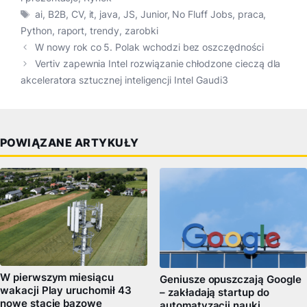
Tagi
ai
,
B2B
,
CV
,
it
,
java
,
JS
,
Junior
,
No Fluff Jobs
,
praca
,
Python
,
raport
,
trendy
,
zarobki
W nowy rok co 5. Polak wchodzi bez oszczędności
Vertiv zapewnia Intel rozwiązanie chłodzone cieczą dla
akceleratora sztucznej inteligencji Intel Gaudi3
POWIĄZANE ARTYKUŁY
W pierwszym miesiącu
Geniusze opuszczają Google
wakacji Play uruchomił 43
– zakładają startup do
nowe stacje bazowe
automatyzacji nauki