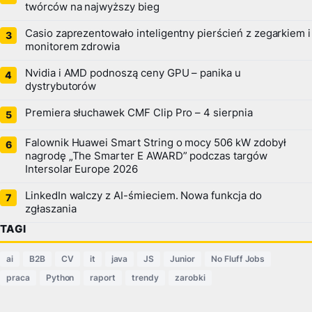
twórców na najwyższy bieg
Casio zaprezentowało inteligentny pierścień z zegarkiem i
monitorem zdrowia
Nvidia i AMD podnoszą ceny GPU – panika u
dystrybutorów
Premiera słuchawek CMF Clip Pro – 4 sierpnia
Falownik Huawei Smart String o mocy 506 kW zdobył
nagrodę „The Smarter E AWARD” podczas targów
Intersolar Europe 2026
LinkedIn walczy z AI-śmieciem. Nowa funkcja do
zgłaszania
TAGI
ai
B2B
CV
it
java
JS
Junior
No Fluff Jobs
praca
Python
raport
trendy
zarobki