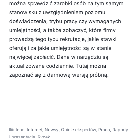
można sprawdzić zarobki osób na tym samym
stanowisku z uwzględnieniem poziomu
doświadczenia, trybu pracy czy wymaganych
umiejętności, a także zobaczyć, które firmy
prowadzą tego typu rekrutacje, jakie stawki
oferują i za jakie umiejętności są w stanie
najwięcej zapłacić. Dane w narzędziu są
aktualizowane codziennie. Tutaj można
zapoznać się z darmową wersją próbną.
Kategorie
Inne
,
Internet
,
Newsy
,
Opinie ekspertów
,
Praca
,
Raporty
i prezentacje
,
Rynek