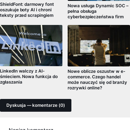
ShieldFont: darmowy font
Nowa usługa Dynamic SOC –
oszukuje boty AI i chroni
pełna obsługa
teksty przed scrapingiem
cyberbezpieczeństwa firm
LinkedIn walczy z AI-
Nowe oblicze oszustw w e-
śmieciem. Nowa funkcja do
commerce. Czego handel
zgłaszania
może nauczyć się od branży
rozrywki online?
Dyskusja — komentarze (0)