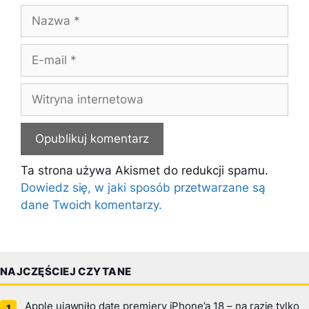
Nazwa
E-
mail
Witryna
internetowa
Ta strona używa Akismet do redukcji spamu.
Dowiedz się, w jaki sposób przetwarzane są
dane Twoich komentarzy.
NAJCZĘŚCIEJ CZYTANE
Apple ujawniło datę premiery iPhone’a 18 – na razie tylko