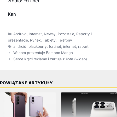
źródło: Fortinet
Kan
Kategorie
Android
,
Internet
,
Newsy
,
Pozostałe
,
Raporty i
prezentacje
,
Rynek
,
Tablety
,
Telefony
Tagi
android
,
blackberry
,
fortinet
,
internet
,
raport
Wacom prezentuje Bamboo Manga
Serce kręci reklamę i żartuje z Kota (wideo)
POWIĄZANE ARTYKUŁY