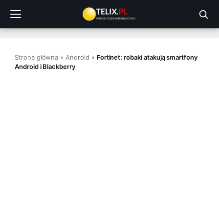
Przejdź
do
treści
Strona główna
»
Android
»
Fortinet: robaki atakują smartfony
Android i Blackberry