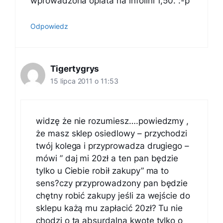
wprowadzona oplata na infolini 1,50. :-p
Odpowiedz
Tigertygrys
15 lipca 2011 o 11:53
widzę że nie rozumiesz….powiedzmy ,
że masz sklep osiedlowy – przychodzi
twój kolega i przyprowadza drugiego –
mówi ” daj mi 20zł a ten pan będzie
tylko u Ciebie robił zakupy” ma to
sens?czy przyprowadzony pan będzie
chętny robić zakupy jeśli za wejście do
sklepu każą mu zapłacić 20zł? Tu nie
chodzi o tą absurdalną kwotę tylko o