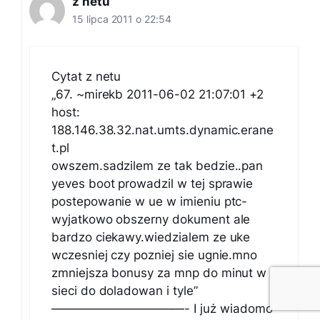
z netu
15 lipca 2011 o 22:54
Cytat z netu
„67. ~mirekb 2011-06-02 21:07:01 +2
host:
188.146.38.32.nat.umts.dynamic.erane
t.pl
owszem.sadzilem ze tak bedzie..pan
yeves boot prowadzil w tej sprawie
postepowanie w ue w imieniu ptc-
wyjatkowo obszerny dokument ale
bardzo ciekawy.wiedzialem ze uke
wczesniej czy pozniej sie ugnie.mno
zmniejsza bonusy za mnp do minut w
sieci do doladowan i tyle”
———————————- I już wiadomo