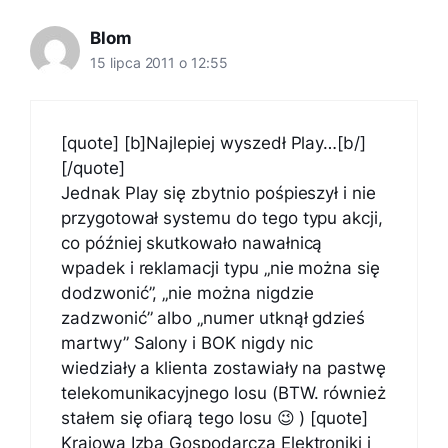
Blom
15 lipca 2011 o 12:55
[quote] [b]Najlepiej wyszedł Play…[b/]
[/quote]
Jednak Play się zbytnio pośpieszył i nie
przygotował systemu do tego typu akcji,
co później skutkowało nawałnicą
wpadek i reklamacji typu „nie można się
dodzwonić”, „nie można nigdzie
zadzwonić” albo „numer utknął gdzieś
martwy” Salony i BOK nigdy nic
wiedziały a klienta zostawiały na pastwę
telekomunikacyjnego losu (BTW. również
stałem się ofiarą tego losu 😉 ) [quote]
Krajowa Izba Gospodarcza Elektroniki i