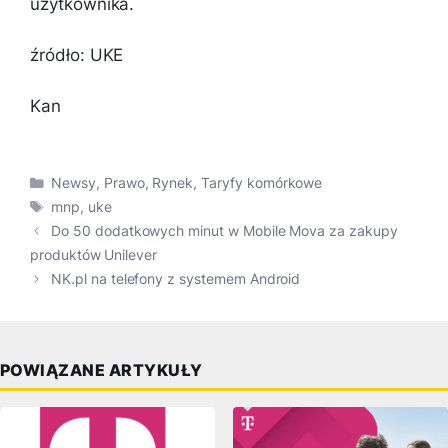
użytkownika.
źródło: UKE
Kan
Kategorie
Newsy
,
Prawo
,
Rynek
,
Taryfy komórkowe
Tagi
mnp
,
uke
Do 50 dodatkowych minut w Mobile Mova za zakupy
produktów Unilever
NK.pl na telefony z systemem Android
POWIĄZANE ARTYKUŁY