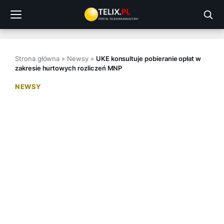
Przejdź
do
treści
Strona główna
»
Newsy
»
UKE konsultuje pobieranie opłat w
zakresie hurtowych rozliczeń MNP
NEWSY