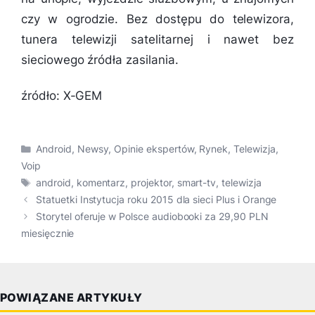
czy w ogrodzie. Bez dostępu do telewizora,
tunera telewizji satelitarnej i nawet bez
sieciowego źródła zasilania.
źródło: X-GEM
Kategorie
Android
,
Newsy
,
Opinie ekspertów
,
Rynek
,
Telewizja
,
Voip
Tagi
android
,
komentarz
,
projektor
,
smart-tv
,
telewizja
Statuetki Instytucja roku 2015 dla sieci Plus i Orange
Storytel oferuje w Polsce audiobooki za 29,90 PLN
miesięcznie
POWIĄZANE ARTYKUŁY