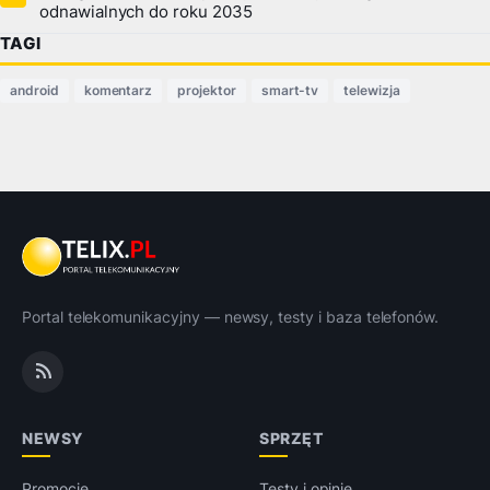
odnawialnych do roku 2035
TAGI
android
komentarz
projektor
smart-tv
telewizja
Portal telekomunikacyjny — newsy, testy i baza telefonów.
NEWSY
SPRZĘT
Promocje
Testy i opinie