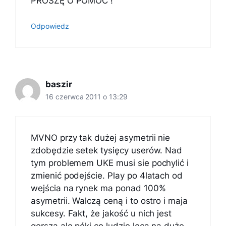
PROSZĘ O POMOC !
Odpowiedz
baszir
16 czerwca 2011 o 13:29
MVNO przy tak dużej asymetrii nie
zdobędzie setek tysięcy userów. Nad
tym problemem UKE musi sie pochylić i
zmienić podejście. Play po 4latach od
wejścia na rynek ma ponad 100%
asymetrii. Walczą ceną i to ostro i maja
sukcesy. Fakt, że jakość u nich jest
gorsza ale póki co ludzie lecą na duże