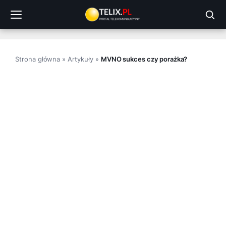
Przejdź
do
treści
Strona główna
»
Artykuły
»
MVNO sukces czy porażka?