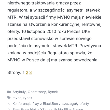
nierównego traktowania graczy przez
regulatora, a w szczególności asymetrii stawek
MTR. W tej sytuacji firmy MVNO mają niewielkie
szanse na stworzenie konkurencyjnej rentownej
oferty. 10 listopada 2010 roku Prezes UKE
przedstawił stanowisko w sprawie nowego
podejścia do asymetrii stawek MTR. Pozytywna
zmiana w podejściu Regulatora sprawia, że
MVNO w Polsce dalej ma szanse powodzenia.
Strony:
1
2
3
Kategorie
Artykuły
,
Operatorzy
,
Rynek
Tagi
mvno
,
rynek
Konferencja Play z BlackBerry: szczegóły oferty
Smartfony Nokia X7 oraz Nokia E6 w Polsce