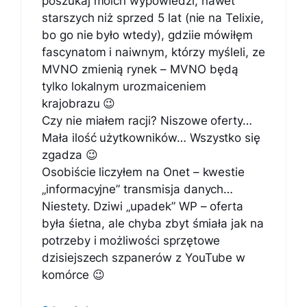
poszukaj moich wypowiedzi, nawet
starszych niż sprzed 5 lat (nie na Telixie,
bo go nie było wtedy), gdziie mówiłęm
fascynatom i naiwnym, którzy myśleli, ze
MVNO zmienią rynek – MVNO będą
tylko lokalnym urozmaiceniem
krajobrazu 😉
Czy nie miałem racji? Niszowe oferty…
Mała ilość użytkowników… Wszystko się
zgadza 😉
Osobiście liczyłem na Onet – kwestie
„informacyjne” transmisja danych…
Niestety. Dziwi „upadek” WP – oferta
była śietna, ale chyba zbyt śmiała jak na
potrzeby i możliwości sprzętowe
dzisiejszech szpanerów z YouTube w
komórce 😉