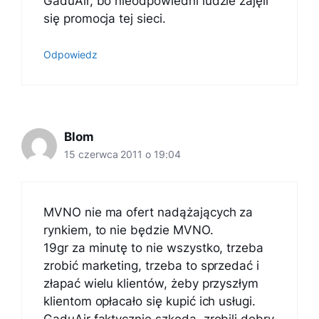
GaduAir, bo nieodpowiedni ludzie zajęli
się promocja tej sieci.
Odpowiedz
Blom
15 czerwca 2011 o 19:04
MVNO nie ma ofert nadążających za
rynkiem, to nie będzie MVNO.
19gr za minutę to nie wszystko, trzeba
zrobić marketing, trzeba to sprzedać i
złapać wielu klientów, żeby przyszłym
klientom opłacało się kupić ich usługi.
GaduAir faktycznie szkoda, zrobili dobry