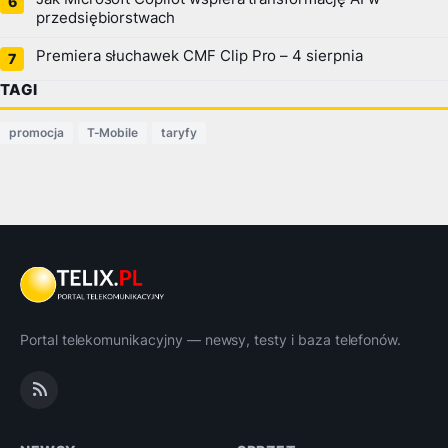
przedsiębiorstwach
Premiera słuchawek CMF Clip Pro – 4 sierpnia
TAGI
promocja
T-Mobile
taryfy
Portal telekomunikacyjny — newsy, testy i baza telefonów.