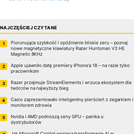
NAJCZĘŚCIEJ CZYTANE
Piorunująca szybkość i opóźnienie bliskie zeru – poznaj
nowe magnetyczne klawiatury Razer Huntsman V3 HE
Magnetic 8KHz
Apple ujawniło datę premiery iPhone’a 18 – na razie tylko
pracownikom
Razer przejmuje StreamElements i wrzuca ekosystem dla
twórców na najwyższy bieg
Casio zaprezentowało inteligentny pierścień z zegarkiem i
monitorem zdrowia
Nvidia i AMD podnoszą ceny GPU – panika u
dystrybutorów
Jak Microsoft Copilot wspiera transformację AI w