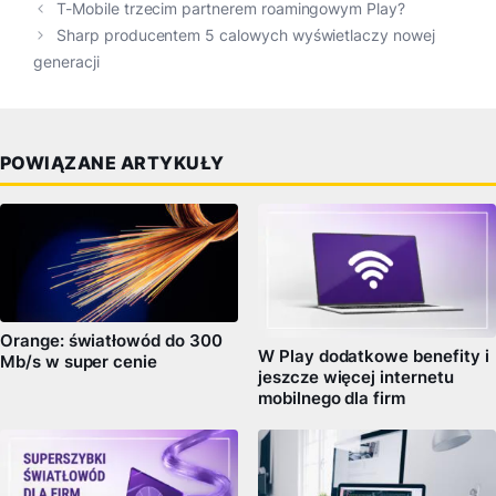
T-Mobile trzecim partnerem roamingowym Play?
Sharp producentem 5 calowych wyświetlaczy nowej
generacji
POWIĄZANE ARTYKUŁY
Orange: światłowód do 300
W Play dodatkowe benefity i
Mb/s w super cenie
jeszcze więcej internetu
mobilnego dla firm