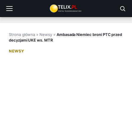
Przejdź
do
treści
Strona główna
»
Newsy
»
Ambasada Niemiec broni PTC przed
decyzjami UKE ws. MTR
NEWSY