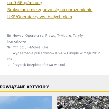
na 9,66 gr/minutę
Brukselanie nie zgadza się na porozumienie
UKE/Operatorzy ws. białych plam
Kategorie
Newsy
,
Operatorzy
,
Prawo
,
T-Mobile
,
Taryfy
komórkowe
Tagi
mtr
,
ptc
,
T-Mobile
,
uke
Wyczerpanie puli adresów IPv4 w Europie w maju 2012
roku
Przycisk bezpieczeństwa w sieci
POWIĄZANE ARTYKUŁY