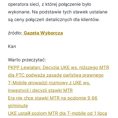
operatora sieci, z której połączenie było
wykonane. Na podstawie tych stawek ustalane
są ceny połączeń detalicznych dla klientów.
źródło:
Gazeta Wyborcza
Kan
Warto przeczytać:
PKPP Lewiatan: Decyzja UKE ws. niższego MTR
dla PTC podważa zasadę państwa prawnego
T-Mobile prowadzi rozmowy z UKE ws.
inwestycji i decyzji stawki MTR
Era nie chce stawki MTR na poziomie 9,66
gr/minutę
UKE ustalił poziom MTR dla T-mobile od 1 lipca