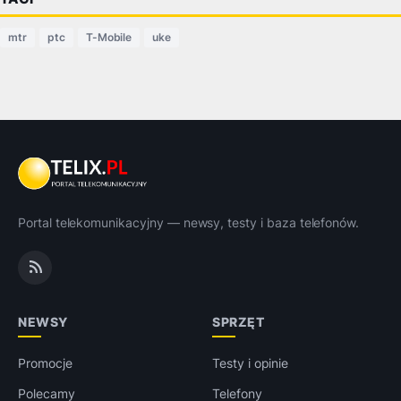
mtr
ptc
T-Mobile
uke
Portal telekomunikacyjny — newsy, testy i baza telefonów.
NEWSY
SPRZĘT
Promocje
Testy i opinie
Polecamy
Telefony