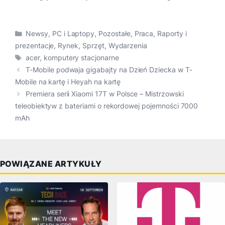
Kategorie
Newsy
,
PC i Laptopy
,
Pozostałe
,
Praca
,
Raporty i
prezentacje
,
Rynek
,
Sprzęt
,
Wydarzenia
Tagi
acer
,
komputery stacjonarne
T-Mobile podwaja gigabajty na Dzień Dziecka w T-
Mobile na kartę i Heyah na kartę
Premiera serii Xiaomi 17T w Polsce – Mistrzowski
teleobiektyw z bateriami o rekordowej pojemności 7000
mAh
POWIĄZANE ARTYKUŁY