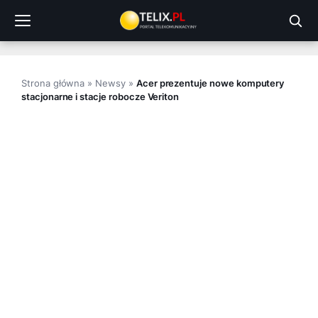
Przejdź
do
treści
Strona główna
»
Newsy
»
Acer prezentuje nowe komputery
stacjonarne i stacje robocze Veriton