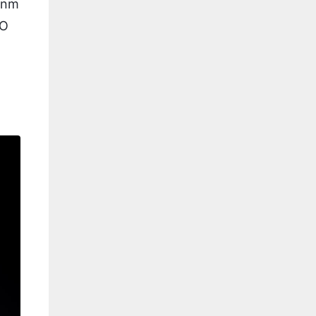
 nm
 O