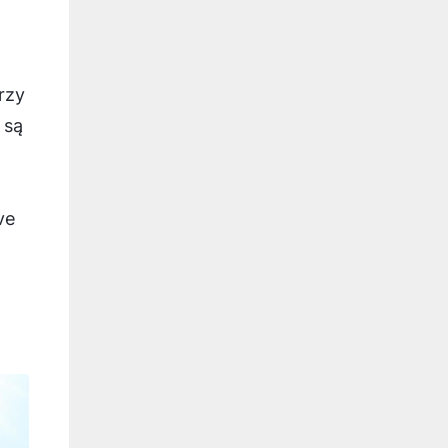
rzy
 są
ve