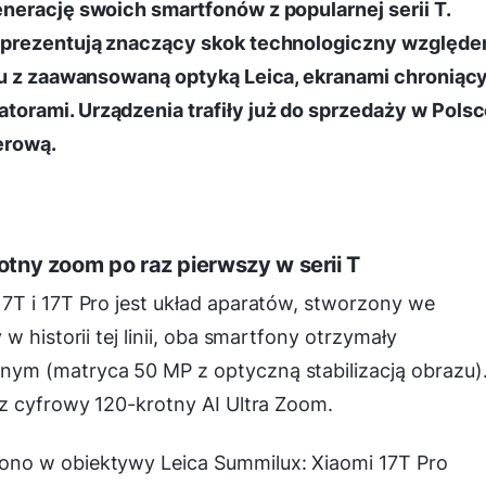
nerację swoich smartfonów z popularnej serii T.
reprezentują znaczący skok technologiczny względ
nku z zaawansowaną optyką Leica, ekranami chroniąc
orami. Urządzenia trafiły już do sprzedaży w Pols
erową.
rotny zoom po raz pierwszy w serii T
7T i 17T Pro jest układ aparatów, stworzony we
 historii tej linii, oba smartfony otrzymały
ym (matryca 50 MP z optyczną stabilizacją obrazu)
z cyfrowy 120-krotny AI Ultra Zoom.
no w obiektywy Leica Summilux: Xiaomi 17T Pro