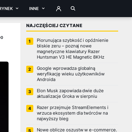
RYNEK
INNE
ZALOGUJ
NAJCZĘŚCIEJ CZYTANE
00
Piorunująca szybkość i opóźnienie
bliskie zeru – poznaj nowe
magnetyczne klawiatury Razer
Huntsman V3 HE Magnetic 8KHz
Google wprowadza globalną
weryfikację wieku użytkowników
Androida
Elon Musk zapowiada dwie duże
aktualizacje Groka w sierpniu
Razer przejmuje StreamElements i
wrzuca ekosystem dla twórców na
najwyższy bieg
Nowe oblicze oszustw w e-commerce.