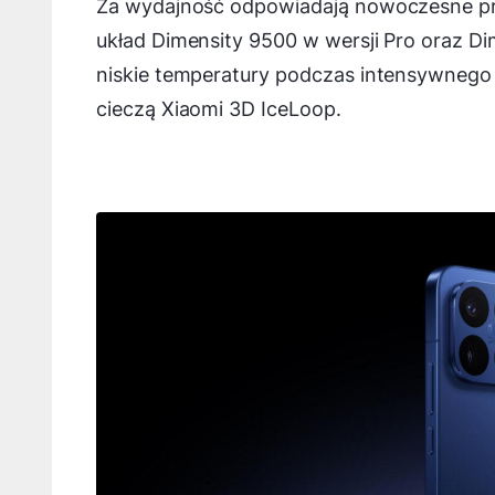
Za wydajność odpowiadają nowoczesne pr
układ Dimensity 9500 w wersji Pro oraz 
niskie temperatury podczas intensywneg
cieczą Xiaomi 3D IceLoop.