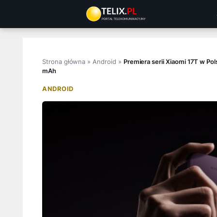
Przejdź
do
treści
Strona główna
»
Android
»
Premiera serii Xiaomi 17T w Po
mAh
ANDROID