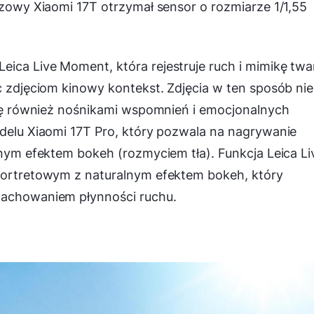
azowy Xiaomi 17T otrzymał sensor o rozmiarze 1/1,55
ica Live Moment, która rejestruje ruch i mimikę twa
c zdjęciom kinowy kontekst. Zdjęcia w ten sposób nie
 się również nośnikami wspomnień i emocjonalnych
odelu Xiaomi 17T Pro, który pozwala na nagrywanie
lnym efektem bokeh (rozmyciem tła). Funkcja Leica Li
 portretowym z naturalnym efektem bokeh, który
zachowaniem płynności ruchu.