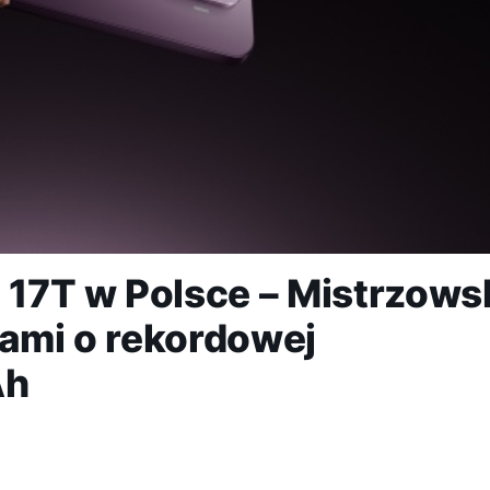
i 17T w Polsce – Mistrzows
iami o rekordowej
Ah