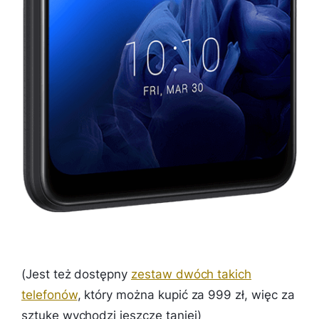
(Jest też dostępny
zestaw dwóch takich
telefonów
, który można kupić za 999 zł, więc za
sztukę wychodzi jeszcze taniej)