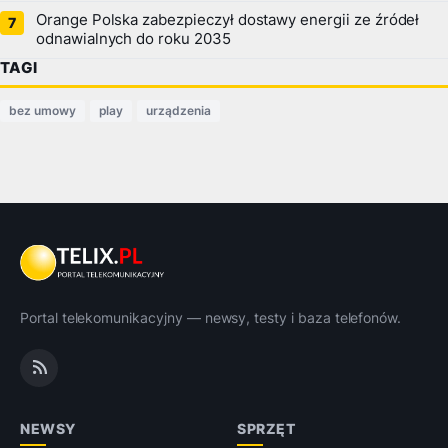
Orange Polska zabezpieczył dostawy energii ze źródeł
odnawialnych do roku 2035
TAGI
bez umowy
play
urządzenia
Portal telekomunikacyjny — newsy, testy i baza telefonów.
NEWSY
SPRZĘT