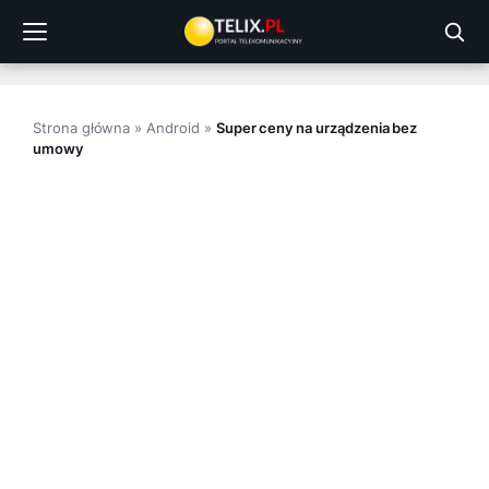
Przejdź
do
treści
Strona główna
»
Android
»
Super ceny na urządzenia bez
umowy