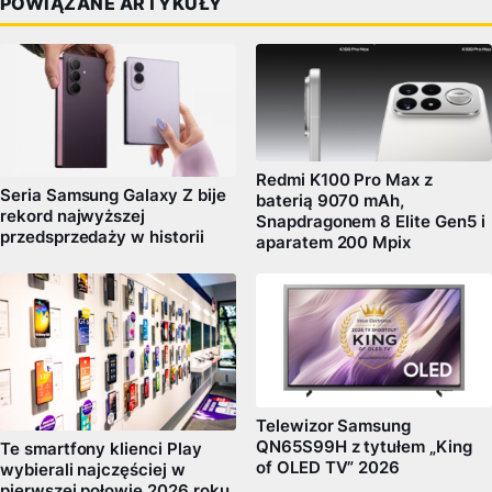
POWIĄZANE ARTYKUŁY
Redmi K100 Pro Max z
Seria Samsung Galaxy Z bije
baterią 9070 mAh,
rekord najwyższej
Snapdragonem 8 Elite Gen5 i
przedsprzedaży w historii
aparatem 200 Mpix
Telewizor Samsung
QN65S99H z tytułem „King
Te smartfony klienci Play
of OLED TV” 2026
wybierali najczęściej w
pierwszej połowie 2026 roku