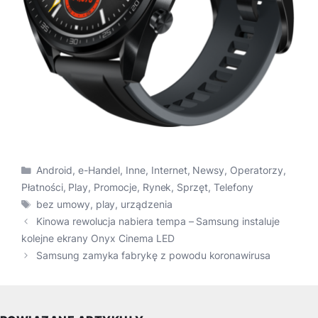
Kategorie
Android
,
e-Handel
,
Inne
,
Internet
,
Newsy
,
Operatorzy
,
Płatności
,
Play
,
Promocje
,
Rynek
,
Sprzęt
,
Telefony
Tagi
bez umowy
,
play
,
urządzenia
Kinowa rewolucja nabiera tempa – Samsung instaluje
kolejne ekrany Onyx Cinema LED
Samsung zamyka fabrykę z powodu koronawirusa