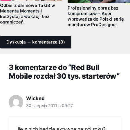
Odbierz darmowe 15 GB w
Profesjonalny obraz bez
Magenta Moments i
kompromisów – Acer
korzystaj z wakacji bez
wprowadza do Polski serię
ograniczeń
monitorów ProDesigner
Dyskusja — komentarze (3)
3 komentarze do “Red Bull
Mobile rozdał 30 tys. starterów”
Wicked
30 sierpnia 2011 o 09:27
Ile z nich będzie aktywna za pół roku?