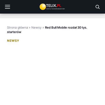
Przejdź
do
treści
Strona główna
»
Newsy
»
Red Bull Mobile rozdał 30 tys.
starterów
NEWSY