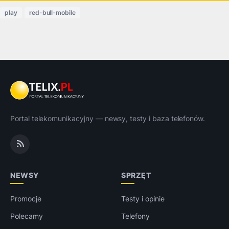
play
red-bull-mobile
Portal telekomunikacyjny — newsy, testy i baza telefonów.
NEWSY
SPRZĘT
Promocje
Testy i opinie
Polecamy
Telefony