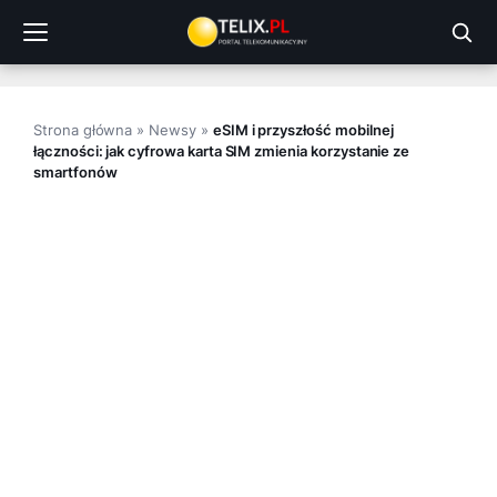
Przejdź
do
treści
Strona główna
»
Newsy
»
eSIM i przyszłość mobilnej
łączności: jak cyfrowa karta SIM zmienia korzystanie ze
smartfonów