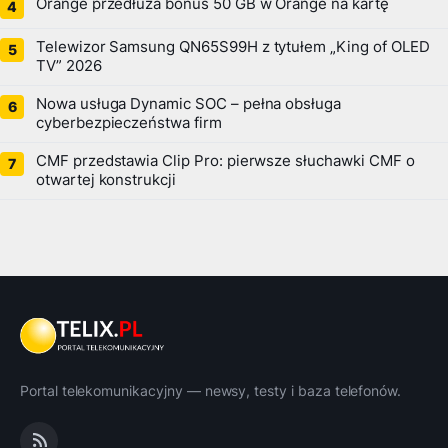
Orange przedłuża bonus 50 GB w Orange na kartę
Telewizor Samsung QN65S99H z tytułem „King of OLED
TV” 2026
Nowa usługa Dynamic SOC – pełna obsługa
cyberbezpieczeństwa firm
CMF przedstawia Clip Pro: pierwsze słuchawki CMF o
otwartej konstrukcji
Portal telekomunikacyjny — newsy, testy i baza telefonów.