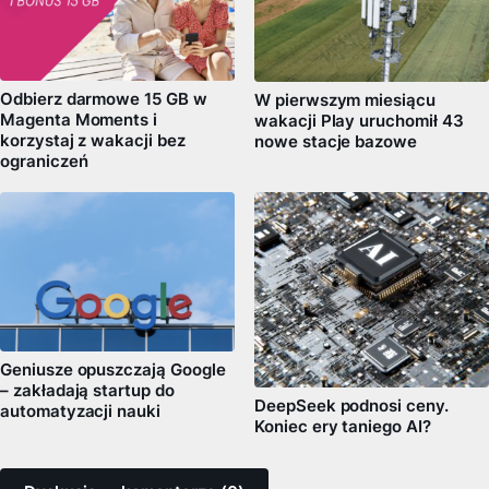
Odbierz darmowe 15 GB w
W pierwszym miesiącu
Magenta Moments i
wakacji Play uruchomił 43
korzystaj z wakacji bez
nowe stacje bazowe
ograniczeń
Geniusze opuszczają Google
– zakładają startup do
DeepSeek podnosi ceny.
automatyzacji nauki
Koniec ery taniego AI?