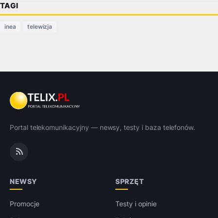
TAGI
inea
telewizja
Portal telekomunikacyjny — newsy, testy i baza telefonów.
NEWSY
SPRZĘT
Promocje
Testy i opinie