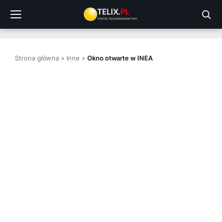
Przejdź
do
treści
Strona główna
»
Inne
»
Okno otwarte w INEA