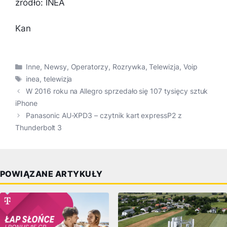
źródło: INEA
Kan
Kategorie
Inne
,
Newsy
,
Operatorzy
,
Rozrywka
,
Telewizja
,
Voip
Tagi
inea
,
telewizja
W 2016 roku na Allegro sprzedało się 107 tysięcy sztuk
iPhone
Panasonic AU-XPD3 – czytnik kart expressP2 z
Thunderbolt 3
POWIĄZANE ARTYKUŁY