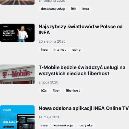
31 sierpnia 2020
dostawcą usług
ftth
inea
Najszybszy światłowód w Polsce od
INEA
20 sierpnia 2020
inea
internet
rating
T-Mobile będzie świadczyć usługi na
wszystkich sieciach fiberhost
2 lipca 2020
b2c
fiber
fiberhost
Nowa odsłona aplikacji INEA Online TV
14 maja 2020
inea
komunikacja
rozrywka