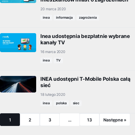
20 marca 2020
inea
informacja
zagrożenia
Inea udostępnia bezpłatnie wybrane
kanały TV
16 marca 2020
inea
TV
INEA udostępni T-Mobile Polska całą
sieć
18 lutego 2020
inea
polska
siec
1
2
3
…
13
Następne »