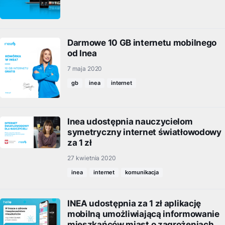
Darmowe 10 GB internetu mobilnego
od Inea
7 maja 2020
gb
inea
internet
Inea udostępnia nauczycielom
symetryczny internet światłowodowy
za 1 zł
27 kwietnia 2020
inea
internet
komunikacja
INEA udostępnia za 1 zł aplikację
mobilną umożliwiającą informowanie
mieszkańców miast o zagrożeniach