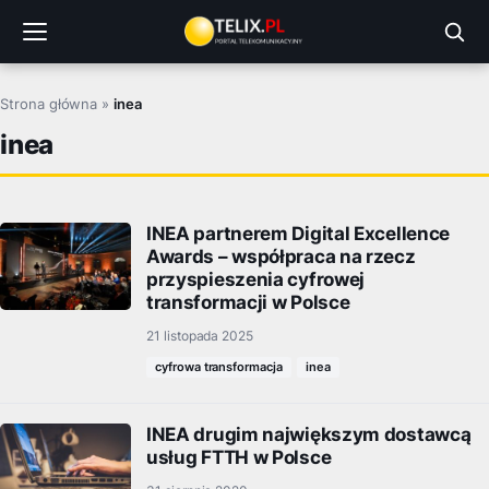
Przejdź
do
treści
Strona główna
»
inea
inea
INEA partnerem Digital Excellence
Awards – współpraca na rzecz
przyspieszenia cyfrowej
transformacji w Polsce
21 listopada 2025
cyfrowa transformacja
inea
INEA drugim największym dostawcą
usług FTTH w Polsce