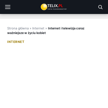
Przejdź
do
treści
Strona główna
»
Internet
»
Internet i telewizja coraz
ważniejsze w życiu kobiet
INTERNET