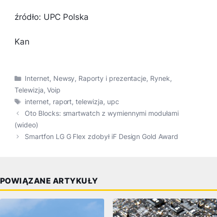
źródło: UPC Polska
Kan
Kategorie
Internet
,
Newsy
,
Raporty i prezentacje
,
Rynek
,
Telewizja
,
Voip
Tagi
internet
,
raport
,
telewizja
,
upc
Oto Blocks: smartwatch z wymiennymi modułami
(wideo)
Smartfon LG G Flex zdobył iF Design Gold Award
POWIĄZANE ARTYKUŁY