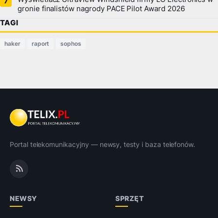
gronie finalistów nagrody PACE Pilot Award 2026
TAGI
haker
raport
sophos
Portal telekomunikacyjny — newsy, testy i baza telefonów.
NEWSY
SPRZĘT