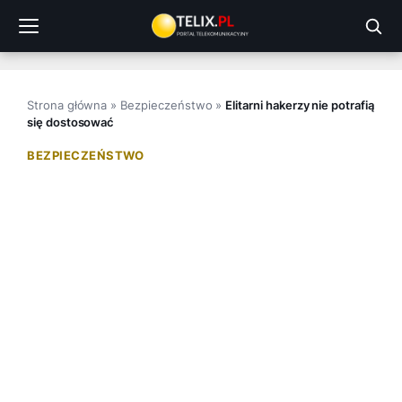
Przejdź
do
treści
Strona główna
»
Bezpieczeństwo
»
Elitarni hakerzy nie potrafią
się dostosować
BEZPIECZEŃSTWO