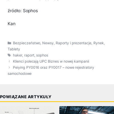
źródło: Sophos
Kan
Kategorie
Bezpieczeństwo
,
Newsy
,
Raporty i prezentacje
,
Rynek
,
Tablety
Tagi
haker
,
raport
,
sophos
Klienci polecają UPC Biznes w nowej kampanii
Peiying PY0016 oraz PY0017 – nowe rejestratory
samochodowe
POWIĄZANE ARTYKUŁY