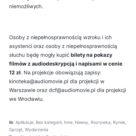
niemożliwych.
Osoby z niepełnosprawnością wzroku i ich
asystenci oraz osoby z niepełnosprawnością
słuchu będę mogły kupić
bilety na pokazy
filmów z audiodeskrypcją i napisami w cenie
12 zł
. Na projekcje obowiązują zapisy:
kinoteka@audiomovie.pl
dla projekcji w
Warszawie oraz
dcf@audiomovie.pl
dla projekcji
we Wrocławiu.
Kategorie
Aplikacje
,
Bez kategorii
,
Inne
,
Newsy
,
Rozrywka
,
Rynek
,
Sprzęt
,
Wydarzenia
Tagi