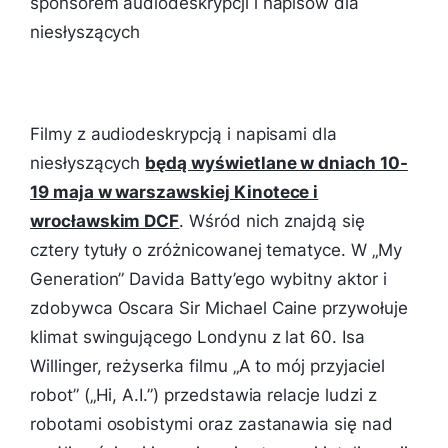
sponsorem audiodeskrypcji i napisów dla
niesłyszących
Filmy z audiodeskrypcją i napisami dla
niesłyszących
będą wyświetlane w dniach 10-
19 maja w warszawskiej Kinotece i
wrocławskim DCF
. Wśród nich znajdą się
cztery tytuły o zróżnicowanej tematyce. W „My
Generation” Davida Batty’ego wybitny aktor i
zdobywca Oscara Sir Michael Caine przywołuje
klimat swingującego Londynu z lat 60. Isa
Willinger, reżyserka filmu „A to mój przyjaciel
robot” („Hi, A.I.”) przedstawia relacje ludzi z
robotami osobistymi oraz zastanawia się nad