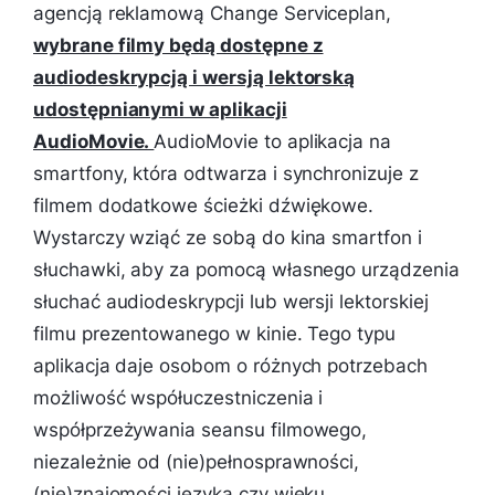
agencją reklamową Change Serviceplan,
wybrane filmy będą dostępne z
audiodeskrypcją i wersją lektorską
udostępnianymi w aplikacji
AudioMovie.
AudioMovie to aplikacja na
smartfony, która odtwarza i synchronizuje z
filmem dodatkowe ścieżki dźwiękowe.
Wystarczy wziąć ze sobą do kina smartfon i
słuchawki, aby za pomocą własnego urządzenia
słuchać audiodeskrypcji lub wersji lektorskiej
filmu prezentowanego w kinie. Tego typu
aplikacja daje osobom o różnych potrzebach
możliwość współuczestniczenia i
współprzeżywania seansu filmowego,
niezależnie od (nie)pełnosprawności,
(nie)znajomości języka czy wieku.