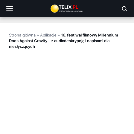
Przejdź
do
treści
Strona główna
»
Aplikacje
»
16. festiwal filmowy Millennium
Docs Against Gravity – z audiodeskrypcją i napisami dla
niesłyszących