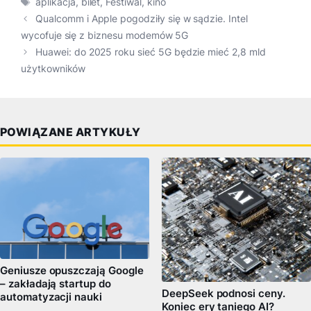
aplikacja
,
bilet
,
Festiwal
,
kino
Qualcomm i Apple pogodziły się w sądzie. Intel
wycofuje się z biznesu modemów 5G
Huawei: do 2025 roku sieć 5G będzie mieć 2,8 mld
użytkowników
POWIĄZANE ARTYKUŁY
Geniusze opuszczają Google
– zakładają startup do
DeepSeek podnosi ceny.
automatyzacji nauki
Koniec ery taniego AI?