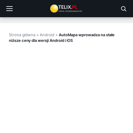
Przejdź
do
treści
Strona główna
»
Android
»
AutoMapa wprowadza na stałe
niższe ceny dla wersji Android i iOS