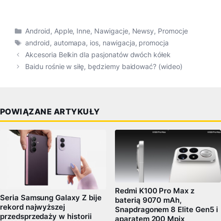
Kategorie
Android
,
Apple
,
Inne
,
Nawigacje
,
Newsy
,
Promocje
Tagi
android
,
automapa
,
ios
,
nawigacja
,
promocja
Akcesoria Belkin dla pasjonatów dwóch kółek
Baidu rośnie w siłę, będziemy baidować? (wideo)
POWIĄZANE ARTYKUŁY
Redmi K100 Pro Max z
Seria Samsung Galaxy Z bije
baterią 9070 mAh,
rekord najwyższej
Snapdragonem 8 Elite Gen5 i
przedsprzedaży w historii
aparatem 200 Mpix