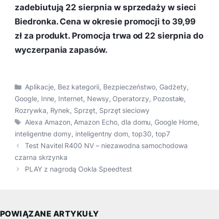
zadebiutują 22 sierpnia w sprzedaży w sieci
Biedronka. Cena w okresie promocji to 39,99
zł za produkt. Promocja trwa od 22 sierpnia do
wyczerpania zapasów.
Kategorie
Aplikacje
,
Bez kategorii
,
Bezpieczeństwo
,
Gadżety
,
Google
,
Inne
,
Internet
,
Newsy
,
Operatorzy
,
Pozostałe
,
Rozrywka
,
Rynek
,
Sprzęt
,
Sprzęt sieciowy
Tagi
Alexa Amazon
,
Amazon Echo
,
dla domu
,
Google Home
,
inteligentne domy
,
inteligentny dom
,
top30
,
top7
Test Navitel R400 NV – niezawodna samochodowa
czarna skrzynka
PLAY z nagrodą Ookla Speedtest
POWIĄZANE ARTYKUŁY