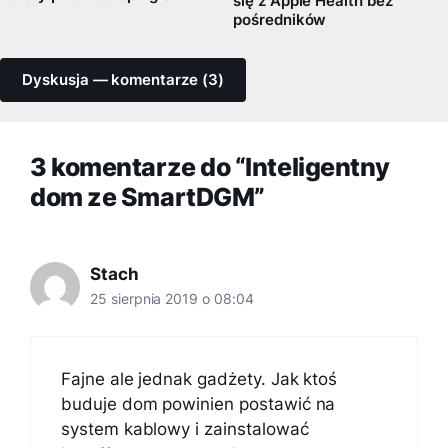
się z Apple Health bez
pośredników
Dyskusja — komentarze (3)
3 komentarze do “Inteligentny
dom ze SmartDGM”
Stach
25 sierpnia 2019 o 08:04
Fajne ale jednak gadżety. Jak ktoś
buduje dom powinien postawić na
system kablowy i zainstalować