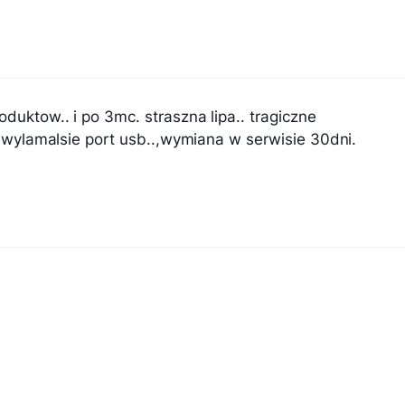
duktow.. i po 3mc. straszna lipa.. tragiczne
ze wylamalsie port usb..,wymiana w serwisie 30dni.