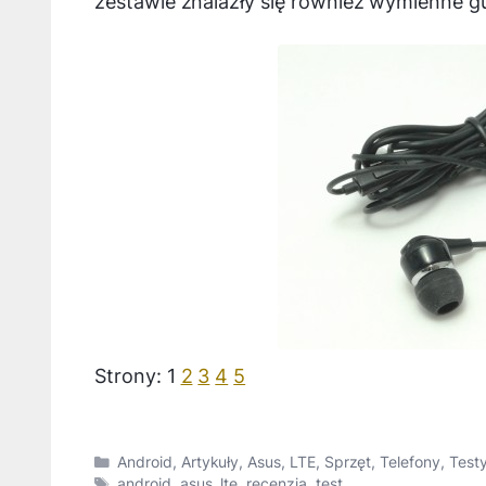
zestawie znalazły się również wymienne g
Strony:
1
2
3
4
5
Kategorie
Android
,
Artykuły
,
Asus
,
LTE
,
Sprzęt
,
Telefony
,
Testy
Tagi
android
,
asus
,
lte
,
recenzja
,
test