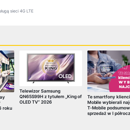
sługą sieci 4G LTE
Telewizor Samsung
QN65S99H z tytułem „King of
Te smartfony klienci
lay
OLED TV” 2026
Mobile wybierali naj
w
T-Mobile podsumow
6 roku
sprzedaż w I półrocz