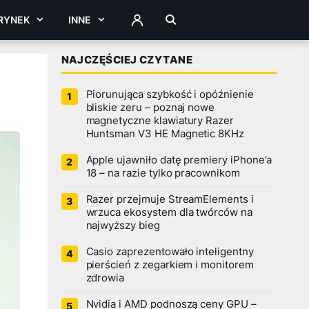
RYNEK
INNE
ZALOGUJ
NAJCZĘŚCIEJ CZYTANE
Piorunująca szybkość i opóźnienie
bliskie zeru – poznaj nowe
magnetyczne klawiatury Razer
Huntsman V3 HE Magnetic 8KHz
Apple ujawniło datę premiery iPhone’a
18 – na razie tylko pracownikom
Razer przejmuje StreamElements i
wrzuca ekosystem dla twórców na
najwyższy bieg
Casio zaprezentowało inteligentny
pierścień z zegarkiem i monitorem
zdrowia
Nvidia i AMD podnoszą ceny GPU –