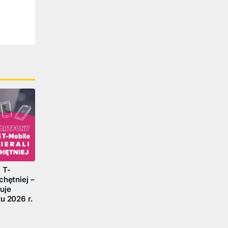
 T-
chętniej –
uje
u 2026 r.