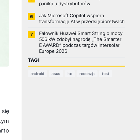
panika u dystrybutorów
Jak Microsoft Copilot wspiera
transformację AI w przedsiębiorstwach
Falownik Huawei Smart String o mocy
506 kW zdobył nagrodę „The Smarter
E AWARD” podczas targów Intersolar
Europe 2026
TAGI
android
asus
lte
recenzja
test
 się
zym
arto