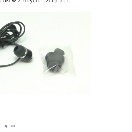
umki w 2 innych rozmiarach.
 i opinie