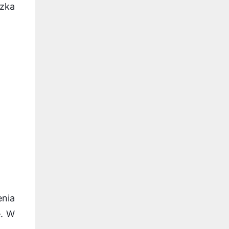
czka
enia
e. W