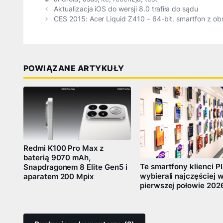
Aktualizacja iOS do wersji 8.0 trafiła do sądu
CES 2015: Acer Liquid Z410 – 64-bit. smartfon z ob
POWIĄZANE ARTYKUŁY
Redmi K100 Pro Max z
baterią 9070 mAh,
Te smartfony klienci P
Snapdragonem 8 Elite Gen5 i
wybierali najczęściej 
aparatem 200 Mpix
pierwszej połowie 202