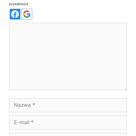
prywatności
Komentarz
Nazwa
E-
mail
Witryna