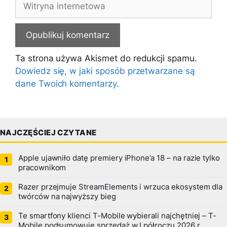
internetowa
Ta strona używa Akismet do redukcji spamu.
Dowiedz się, w jaki sposób przetwarzane są
dane Twoich komentarzy.
NAJCZĘŚCIEJ CZYTANE
Apple ujawniło datę premiery iPhone’a 18 – na razie tylko
pracownikom
Razer przejmuje StreamElements i wrzuca ekosystem dla
twórców na najwyższy bieg
Te smartfony klienci T-Mobile wybierali najchętniej – T-
Mobile podsumowuje sprzedaż w I półroczu 2026 r.