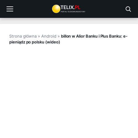
Przejdź
do
treści
Strona główna
»
Android
»
billon w Alior Banku i Plus Banku: e-
pieniądz po polsku (wideo)