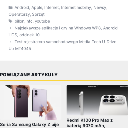
Kategorie
Android
,
Apple
,
Internet
,
Internet mobilny
,
Newsy
,
Operatorzy
,
Sprzęt
Tagi
billon
,
nfc
,
youtube
Najciekawsze aplikacje i gry na Windows WP8, Android
i iOS, odcinek 10
Test rejestratora samochodowego Media-Tech U-Drive
Up MT4045
POWIĄZANE ARTYKUŁY
Redmi K100 Pro Max z
Seria Samsung Galaxy Z bije
baterią 9070 mAh,