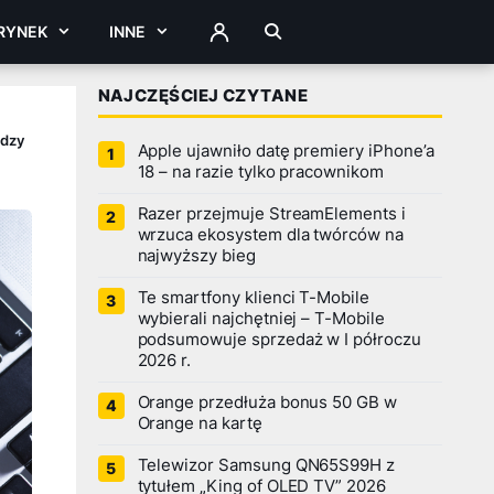
RYNEK
INNE
ZALOGUJ
NAJCZĘŚCIEJ CZYTANE
ędzy
Apple ujawniło datę premiery iPhone’a
18 – na razie tylko pracownikom
Razer przejmuje StreamElements i
wrzuca ekosystem dla twórców na
najwyższy bieg
Te smartfony klienci T-Mobile
wybierali najchętniej – T-Mobile
podsumowuje sprzedaż w I półroczu
2026 r.
Orange przedłuża bonus 50 GB w
Orange na kartę
Telewizor Samsung QN65S99H z
tytułem „King of OLED TV” 2026