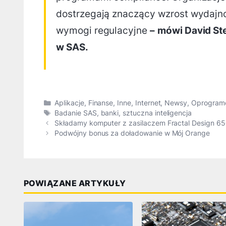
dostrzegają znaczący wzrost wydajnoś
wymogi regulacyjne
–
mówi David Ste
w SAS.
Kategorie
Aplikacje
,
Finanse
,
Inne
,
Internet
,
Newsy
,
Oprogram
Tagi
Badanie SAS
,
banki
,
sztuczna inteligencja
Składamy komputer z zasilaczem Fractal Design 65
Podwójny bonus za doładowanie w Mój Orange
POWIĄZANE ARTYKUŁY