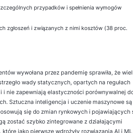
szczególnych przypadków i spełnienia wymogów
ch zgłoszeń i związanych z nimi kosztów (38 proc.
ntów wywołana przez pandemię sprawiła, że wiel
strzegło wady statycznych, opartych na regułach
zji i nie zapewniają elastyczności porównywalnej d
. Sztuczna inteligencja i uczenie maszynowe są
tosowują się do zmian rynkowych i pojawiających 
gą zostać szybko zintegrowane z działającymi
które jako pierwsze wdrożyły rozwiązania AI i ML