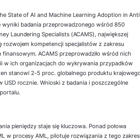
he State of AI and Machine Learning Adoption in Anti
je wyniki badania przeprowadzonego wśród 850
ney Laundering Specialists (
ACAMS), największej
ię rozwojem kompetencji specjalistów z zakresu
m finansowym.
ACAMS przeprowadziło wśród nich
gii w ich organizacjach do wykrywania przypadków
r ten stanowi 2-5 proc. globalnego produktu krajoweg
ów USD rocznie.
Wnioski z badania i poszczególne
portalu
.
rania pieniędzy staje się kluczowa. Ponad połowa
L w procesy AML, pilotuje rozwiązania z tego zakre