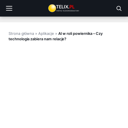
Przejdź
do
treści
Strona główna
»
Aplikacje
»
AI w roli powiernika – Czy
technologia zabiera nam relacje?